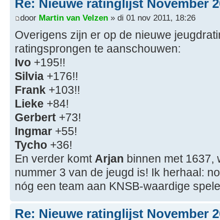
Re: Nieuwe ratinglijst November 
door
Martin van Velzen
» di 01 nov 2011, 18:26
Overigens zijn er op de nieuwe jeugdrati
ratingsprongen te aanschouwen:
Ivo
+195!!
Silvia
+176!!
Frank
+103!!
Lieke
+84!
Gerbert
+73!
Ingmar
+55!
Tycho
+36!
En verder komt
Arjan
binnen met 1637, w
nummer 3 van de jeugd is! Ik herhaal: 
nóg een team aan KNSB-waardige speler
Re: Nieuwe ratinglijst November 