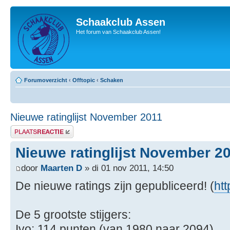
Schaakclub Assen
Het forum van Schaakclub Assen!
Forumoverzicht
‹
Offtopic
‹
Schaken
Nieuwe ratinglijst November 2011
Plaats een reactie
Nieuwe ratinglijst November 2
door
Maarten D
» di 01 nov 2011, 14:50
De nieuwe ratings zijn gepubliceerd! (
htt
De 5 grootste stijgers:
Ivo: 114 punten (van 1980 naar 2094)