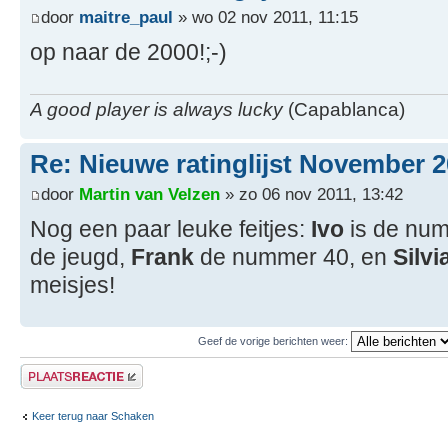
door
maitre_paul
» wo 02 nov 2011, 11:15
op naar de 2000!;-)
A good player is always lucky
(Capablanca)
Re: Nieuwe ratinglijst November 
door
Martin van Velzen
» zo 06 nov 2011, 13:42
Nog een paar leuke feitjes:
Ivo
is de num
de jeugd,
Frank
de nummer 40, en
Silvi
meisjes!
Geef de vorige berichten weer:
Plaats een reactie
Keer terug naar Schaken