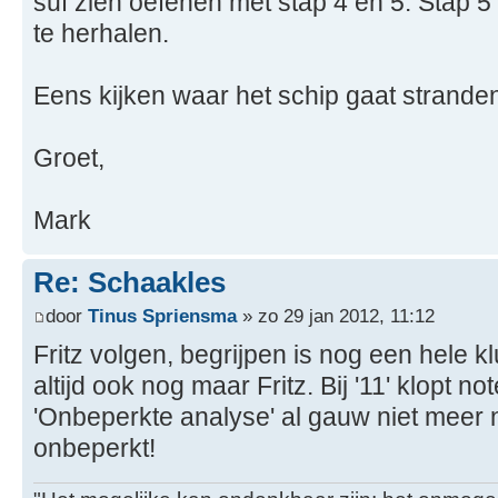
suf zien oefenen met stap 4 en 5. Stap 5
te herhalen.
Eens kijken waar het schip gaat strande
Groet,
Mark
Re: Schaakles
door
Tinus Spriensma
» zo 29 jan 2012, 11:12
Fritz volgen, begrijpen is nog een hele kl
altijd ook nog maar Fritz. Bij '11' klopt no
'Onbeperkte analyse' al gauw niet meer n
onbeperkt!