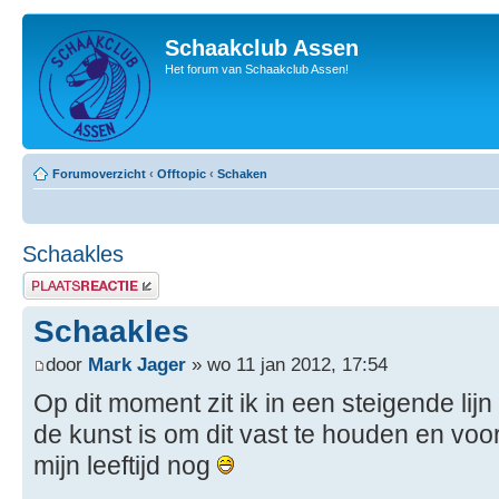
Schaakclub Assen
Het forum van Schaakclub Assen!
Forumoverzicht
‹
Offtopic
‹
Schaken
Schaakles
Plaats een reactie
Schaakles
door
Mark Jager
» wo 11 jan 2012, 17:54
Op dit moment zit ik in een steigende lij
de kunst is om dit vast te houden en voor
mijn leeftijd nog