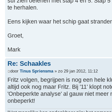
suf zien oefenen met stap 4 en 5. Stap 5
te herhalen.
Eens kijken waar het schip gaat strande
Groet,
Mark
Re: Schaakles
door
Tinus Spriensma
» zo 29 jan 2012, 11:12
Fritz volgen, begrijpen is nog een hele kl
altijd ook nog maar Fritz. Bij '11' klopt no
'Onbeperkte analyse' al gauw niet meer n
onbeperkt!