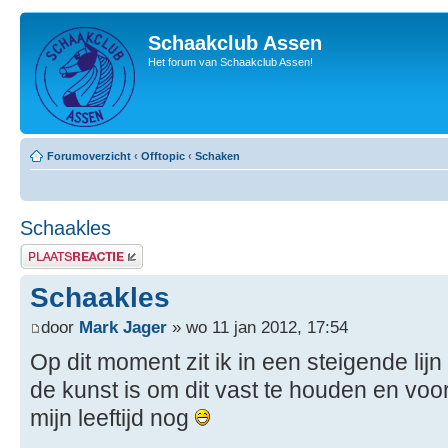
Schaakclub Assen
Het forum van Schaakclub Assen!
Forumoverzicht
‹
Offtopic
‹
Schaken
Schaakles
Plaats een reactie
Schaakles
door
Mark Jager
» wo 11 jan 2012, 17:54
Op dit moment zit ik in een steigende lij
de kunst is om dit vast te houden en voor
mijn leeftijd nog