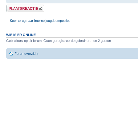
Plaats een reactie
Keer terug naar Interne jeugdcompetities
WIE IS ER ONLINE
Gebruikers op dit forum: Geen geregistreerde gebruikers. en 2 gasten
Forumoverzicht