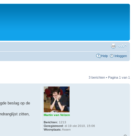
Help
Inloggen
3 berichten • Pagina
1
van
1
gde beslag op de
dranglijst zitten,
Martin van Velzen
Berichten:
1213
Geregistreerd:
di 19 okt 2010, 15:06
Woonplaats:
Assen