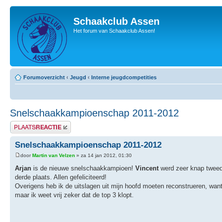
Schaakclub Assen
Het forum van Schaakclub Assen!
Forumoverzicht
‹
Jeugd
‹
Interne jeugdcompetities
Snelschaakkampioenschap 2011-2012
Plaats een reactie
Snelschaakkampioenschap 2011-2012
door
Martin van Velzen
» za 14 jan 2012, 01:30
Arjan
is de nieuwe snelschaakkampioen!
Vincent
werd zeer knap tweede
derde plaats. Allen gefeliciteerd!
Overigens heb ik de uitslagen uit mijn hoofd moeten reconstrueren, want i
maar ik weet vrij zeker dat de top 3 klopt.