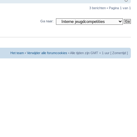
3 berichten • Pagina
1
van
1
Ga naar:
Het team
•
Verwijder alle forumcookies
• Alle tijden zijn GMT + 1 uur [ Zomertijd ]