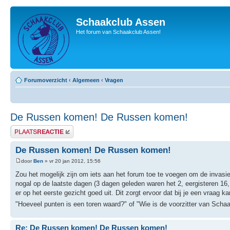
Schaakclub Assen
Het forum van Schaakclub Assen!
Forumoverzicht
‹
Algemeen
‹
Vragen
De Russen komen! De Russen komen!
Plaats een reactie
De Russen komen! De Russen komen!
door
Ben
» vr 20 jan 2012, 15:56
Zou het mogelijk zijn om iets aan het forum toe te voegen om de invas
nogal op de laatste dagen (3 dagen geleden waren het 2, eergisteren 16,
er op het eerste gezicht goed uit. Dit zorgt ervoor dat bij je een vraa
"Hoeveel punten is een toren waard?" of "Wie is de voorzitter van Scha
Re: De Russen komen! De Russen komen!