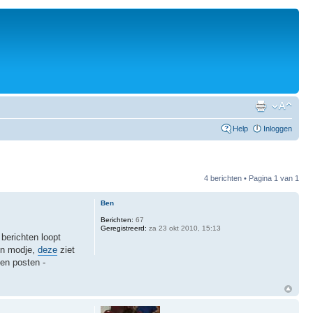
Help
Inloggen
4 berichten • Pagina
1
van
1
Ben
Berichten:
67
Geregistreerd:
za 23 okt 2010, 15:13
berichten loopt
een modje,
deze
ziet
nen posten -