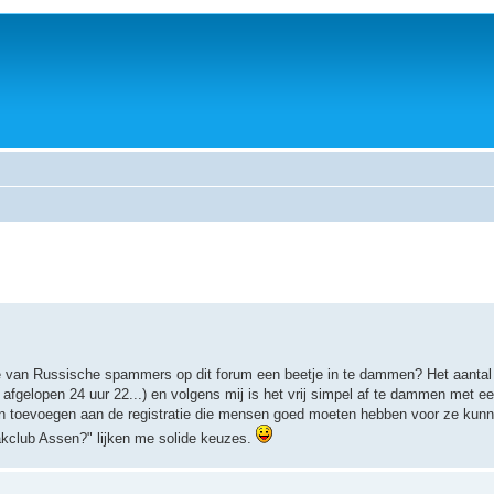
ie van Russische spammers op dit forum een beetje in te dammen? Het aantal 
 afgelopen 24 uur 22...) en volgens mij is het vrij simpel af te dammen met 
g kan toevoegen aan de registratie die mensen goed moeten hebben voor ze kun
akclub Assen?" lijken me solide keuzes.