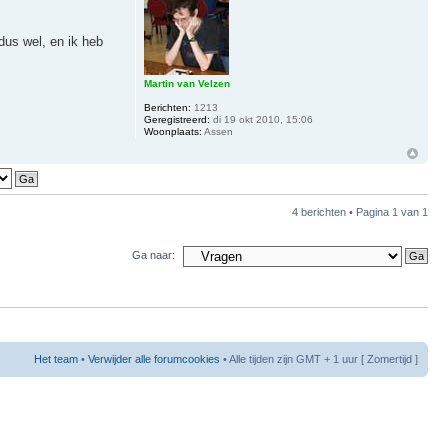
dus wel, en ik heb
Martin van Velzen
Berichten:
1213
Geregistreerd:
di 19 okt 2010, 15:06
Woonplaats:
Assen
4 berichten • Pagina
1
van
1
Ga naar:
Het team
•
Verwijder alle forumcookies
• Alle tijden zijn GMT + 1 uur [ Zomertijd ]