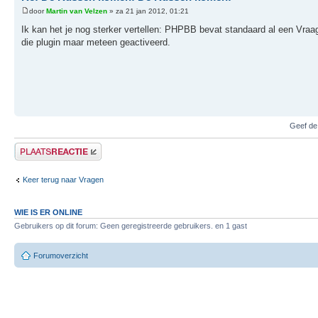
door
Martin van Velzen
» za 21 jan 2012, 01:21
Ik kan het je nog sterker vertellen: PHPBB bevat standaard al een Vraa
die plugin maar meteen geactiveerd.
Geef de
Plaats een reactie
Keer terug naar Vragen
WIE IS ER ONLINE
Gebruikers op dit forum: Geen geregistreerde gebruikers. en 1 gast
Forumoverzicht