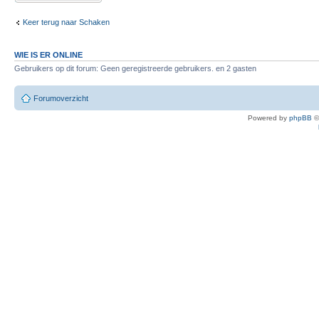
Keer terug naar Schaken
WIE IS ER ONLINE
Gebruikers op dit forum: Geen geregistreerde gebruikers. en 2 gasten
Forumoverzicht
Powered by
phpBB
©