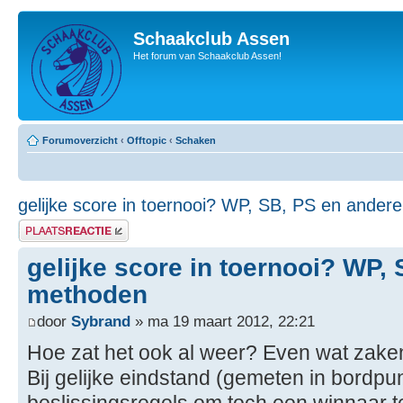
Schaakclub Assen
Het forum van Schaakclub Assen!
Forumoverzicht
‹
Offtopic
‹
Schaken
gelijke score in toernooi? WP, SB, PS en ande
Plaats een reactie
gelijke score in toernooi? WP,
methoden
door
Sybrand
» ma 19 maart 2012, 22:21
Hoe zat het ook al weer? Even wat zaken
Bij gelijke eindstand (gemeten in bordpun