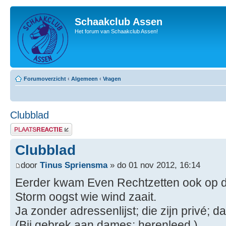
Schaakclub Assen
Het forum van Schaakclub Assen!
Forumoverzicht
‹
Algemeen
‹
Vragen
Clubblad
Plaats een reactie
Clubblad
door
Tinus Spriensma
» do 01 nov 2012, 16:14
Eerder kwam Even Rechtzetten ook op de
Storm oogst wie wind zaait.
Ja zonder adressenlijst; die zijn privé; d
(Bij gebrek aan dames: herenleed.)