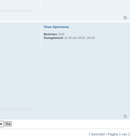
Tinus Spriensma
Berichten:
819
Geregistreerd:
di 19 okt 2010, 20:42
7 berichten • Pagina
1
van
1