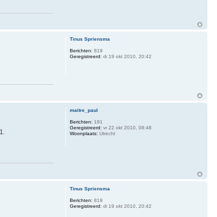
Tinus Spriensma
Berichten:
819
Geregistreerd:
di 19 okt 2010, 20:42
maitre_paul
Berichten:
191
Geregistreerd:
vr 22 okt 2010, 08:48
1.
Woonplaats:
Utrecht
Tinus Spriensma
Berichten:
819
Geregistreerd:
di 19 okt 2010, 20:42