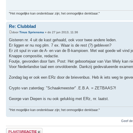
"Het mogelijke kan ondenkbaar zijn; het onmogelijke denkbaar."
Re: Clubblad
door
Tinus Spriensma
» do 27 jun 2013, 11:36
Gisteren nr. 4 uit de kast gehaald, ook voor twee andere leden.
Er liggen er nu nog plm. 7 ex. Waar is de rest (?) gebleven?
Er zit spul in van de A- en van de B-kampioen. Met wat goede wil vind j
Knappe compositie, redactie.
Foutje, gevonden door fam. Post: Het geboortejaar van Van Wely kan niet
Voor Nederlandse taal een onvoldoende. Dankzij gedevalueerde exame
Zondag lag er ook een ERz door de brievenbus. Heb ik iets weg te geve
Crypto van zaterdag: "Schaakmeester" .E.B.A. = ZETBAAS?!
George van Diepen is nu ook gelukkig met ERz, nr. laatst.
"Het mogelijke kan ondenkbaar zijn; het onmogelijke denkbaar."
Geef de
Plaats een reactie