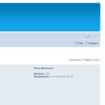
Help
Inloggen
7 berichten • Pagina
1
van
1
Tinus Spriensma
Berichten:
819
Geregistreerd:
di 19 okt 2010, 20:42