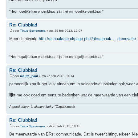
"Het mogelijke kan ondenkbaar zijn; het onmogelijke denkbaar."
Re: Clubblad
door
Tinus Spriensma
» ma 25 feb 2013, 10:07
Meer dichtwerk:
http://schaaksite.nl/page.php?al=schaak ... drenovatie
"Het mogelijke kan ondenkbaar zijn; het onmogelijke denkbaar."
Re: Clubblad
door
maitre_paul
» ma 25 feb 2013, 11:14
persoonlijk zou ik het leuk vinden om in volgende clubbladen ook weer w
lijkt me ook goed om eens te bedenken wat de meerwaarde van een clubbl
A good player is always lucky
(Capablanca)
Re: Clubblad
door
Tinus Spriensma
» di 26 feb 2013, 10:18
De meerwaarde van ERz: communicatie. Dat is tweerichtingverkeer. Niet