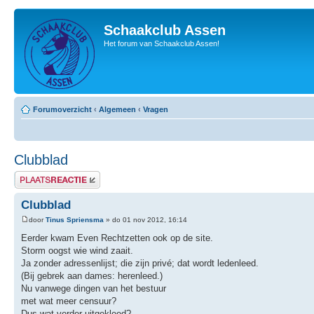
Schaakclub Assen
Het forum van Schaakclub Assen!
Forumoverzicht
‹
Algemeen
‹
Vragen
Clubblad
Plaats een reactie
Clubblad
door
Tinus Spriensma
» do 01 nov 2012, 16:14
Eerder kwam Even Rechtzetten ook op de site.
Storm oogst wie wind zaait.
Ja zonder adressenlijst; die zijn privé; dat wordt ledenleed.
(Bij gebrek aan dames: herenleed.)
Nu vanwege dingen van het bestuur
met wat meer censuur?
Dus wat verder uitgekleed?