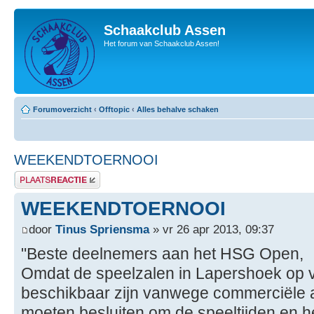
Schaakclub Assen
Het forum van Schaakclub Assen!
Forumoverzicht
‹
Offtopic
‹
Alles behalve schaken
WEEKENDTOERNOOI
Plaats een reactie
WEEKENDTOERNOOI
door
Tinus Spriensma
» vr 26 apr 2013, 09:37
"Beste deelnemers aan het HSG Open,
Omdat de speelzalen in Lapershoek op v
beschikbaar zijn vanwege commerciële a
moeten besluiten om de speeltijden en h