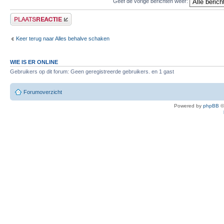
Geef de vorige berichten weer:
Plaats een reactie
Keer terug naar Alles behalve schaken
WIE IS ER ONLINE
Gebruikers op dit forum: Geen geregistreerde gebruikers. en 1 gast
Forumoverzicht
Powered by
phpBB
©