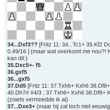
34...Dxf3??
[Fritz 11: 34...Tc1+ 35.Kf2 
0.49/16 ] (maar wat overkomt me nou?! N
kan dit:)
35.Dxc5+- f5
36.gxf5
36...gxf5
37.Dd5
[Fritz 11: 37.Txh6+ Kxh6 38.Df
40.Dh7# #4/3 ; 37.Txh6+ Kxh6 38.Df8+ 
(zoiets vermoedde ik al)
37...Dxe3+
(maar hij zal toch niet eeuwi