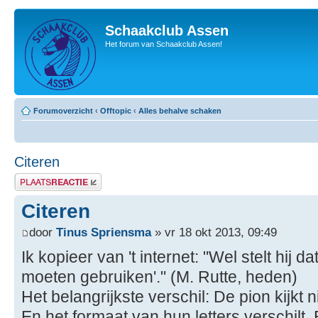
Schaakclub Assen
Het forum van Schaakclub Assen!
Forumoverzicht
‹
Offtopic
‹
Alles behalve schaken
Citeren
Plaats een reactie
Citeren
door
Tinus Spriensma
» vr 18 okt 2013, 09:49
Ik kopieer van 't internet: "Wel stelt hij d
moeten gebruiken'." (M. Rutte, heden)
Het belangrijkste verschil: De pion kijkt n
En het formaat van hun letters verschilt.