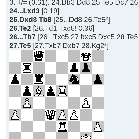
3. +/= (0.61): 24.Db3 Dd8 25.Te5 Dc7 26
24...Lxd3
[0.19]
25.Dxd3 Tb8
[25...Dd8 26.Te5²]
26.Te2
[26.Td1 Txc5! 0.36]
26...Tb7
[26...Txc5 27.bxc5 Dxc5 28.Te5
27.Te5
[27.Txb7 Dxb7 28.Kg2²]