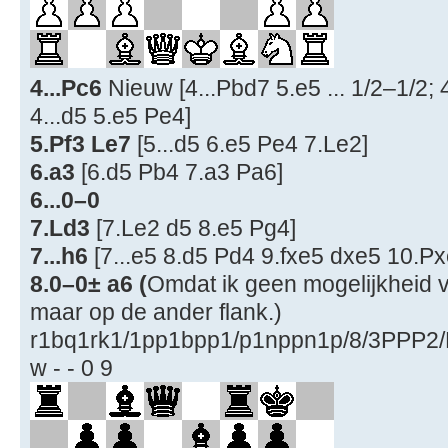
4...Pc6
Nieuw [4...Pbd7 5.e5 ... 1/2–1/2; 
4...d5 5.e5 Pe4]
5.Pf3 Le7
[5...d5 6.e5 Pe4 7.Le2]
6.a3
[6.d5 Pb4 7.a3 Pa6]
6...0–0
7.Ld3
[7.Le2 d5 8.e5 Pg4]
7...h6
[7...e5 8.d5 Pd4 9.fxe5 dxe5 10.P
8.0–0± a6 (
Omdat ik geen mogelijkheid v
maar op de ander flank.)
r1bq1rk1/1pp1bpp1/p1nppn1p/8/3PP
w - - 0 9