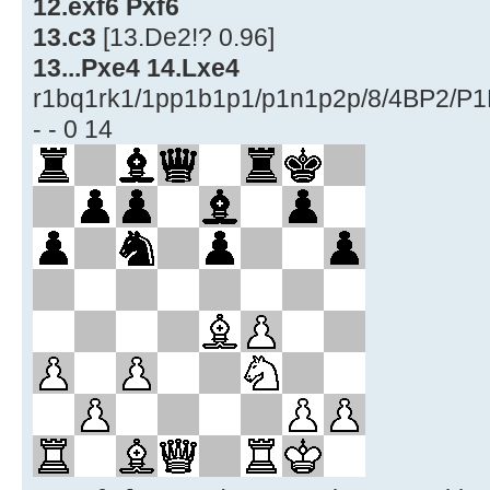
12.exf6 Pxf6
13.c3
[13.De2!? 0.96]
13...Pxe4 14.Lxe4
r1bq1rk1/1pp1b1p1/p1n1p2p/8/4BP2/
- - 0 14