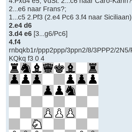
4.Pxd4 e5; VdSt. 2...c6 naar Caro-Kann?[
2...e6 naar Frans?;
1...c5 2.Pf3 (2.e4 Pc6 3.f4 naar Siciliaan)
2.e4 d6
3.d4 e6
[3...g6/Pc6]
4.f4
rnbqkb1r/ppp2ppp/3ppn2/8/3PPP2/2N
KQkq f3 0 4