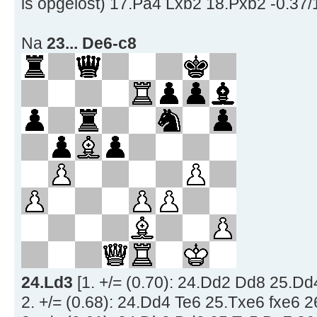
is opgelost) 17.Pa4 Lxb2 18.Pxb2 -0.37/1
Na
23... De6-c8
24.Ld3
[1. +/= (0.70): 24.Dd2 Dd8 25.Dd
2. +/= (0.68): 24.Dd4 Te6 25.Txe6 fxe6 