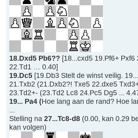
18.Dxd5 Pb6??
[18...cxd5 19.Pf6+ Pxf
22.Td1 … 0.40]
19.Dc5
[19.Db3 Stelt de winst veilig. 19
21.Txb2 (21.Dxb2?! Txe5 22.dxe5 Txd3+
23.Td2+- (23.Td2 Lc8 24.Pc5 Dg5 ... 4.47
19... Pa4 (
Hoe lang aan de rand? Hoe lan
...
Stelling na
27...Tc8-d8
(0.00, kan 0.29 be
kan volgen)