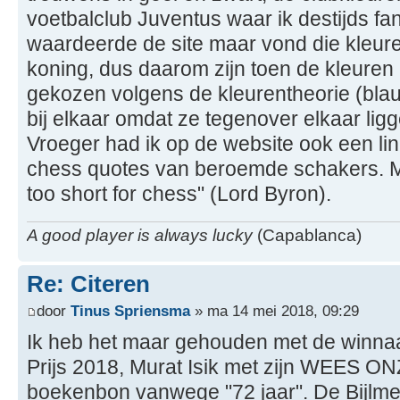
voetbalclub Juventus waar ik destijds f
waardeerde de site maar vond die kleuren
koning, dus daarom zijn toen de kleure
gekozen volgens de kleurentheorie (bla
bij elkaar omdat ze tegenover elkaar ligge
Vroeger had ik op de website ook een lin
chess quotes van beroemde schakers. Mijn
too short for chess" (Lord Byron).
A good player is always lucky
(Capablanca)
Re: Citeren
door
Tinus Spriensma
» ma 14 mei 2018, 09:29
Ik heb het maar gehouden met de winnaar
Prijs 2018, Murat Isik met zijn WEES 
boekenbon vanwege "72 jaar". De Bijlmer