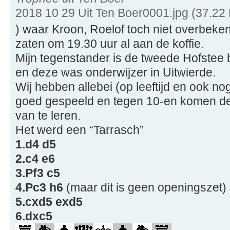
2018 10 29 Uit Ten Boer0001.jpg (37.22
) waar Kroon, Roelof toch niet overbeke
zaten om 19.30 uur al aan de koffie.
Mijn tegenstander is de tweede Hofste
en deze was onderwijzer in Uitwierde.
Wij hebben allebei (op leeftijd en ook no
goed gespeeld en tegen 10-en komen de e
van te leren.
Het werd een “Tarrasch”
1.d4 d5
2.c4 e6
3.Pf3 c5
4.Pc3 h6
(maar dit is geen openingszet) 
5.cxd5 exd5
6.dxc5