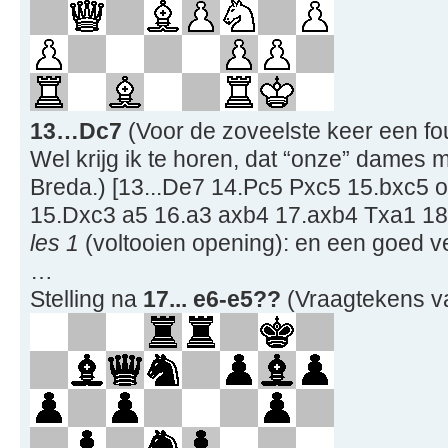
13…Dc7
(Voor de zoveelste keer een fo
Wel krijg ik te horen, dat “onze” dames m
Breda.) [13...De7 14.Pc5 Pxc5 15.bxc5 o
15.Dxc3 a5 16.a3 axb4 17.axb4 Txa1 1
les 1
(voltooien opening): en een goed 
…
Stelling na
17... e6-e5??
(Vraagtekens v