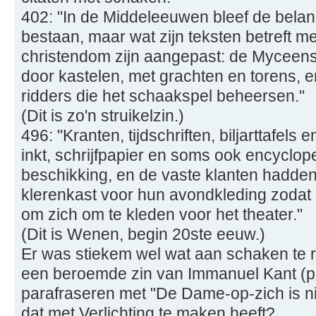
402: "In de Middeleeuwen bleef de belan
bestaan, maar wat zijn teksten betreft me
christendom zijn aangepast: de Myceens
door kastelen, met grachten en torens, e
ridders die het schaakspel beheersen."
(Dit is zo'n struikelzin.)
496: "Kranten, tijdschriften, biljarttafels
inkt, schrijfpapier en soms ook encyclop
beschikking, en de vaste klanten hadde
klerenkast voor hun avondkleding zodat 
om zich om te kleden voor het theater."
(Dit is Wenen, begin 20ste eeuw.)
Er was stiekem wel wat aan schaken te relat
een beroemde zin van Immanuel Kant (p
parafraseren met "De Dame-op-zich is n
dat met Verlichting te maken heeft?