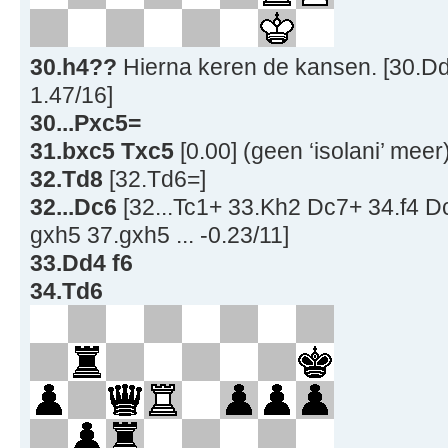
30.h4??
Hierna keren de kansen. [30.Dd
1.47/16]
30...Pxc5=
31.bxc5 Txc5
[0.00] (geen ‘isolani’ meer
32.Td8
[32.Td6=]
32...Dc6
[32...Tc1+ 33.Kh2 Dc7+ 34.f4 
gxh5 37.gxh5 ... -0.23/11]
33.Dd4 f6
34.Td6