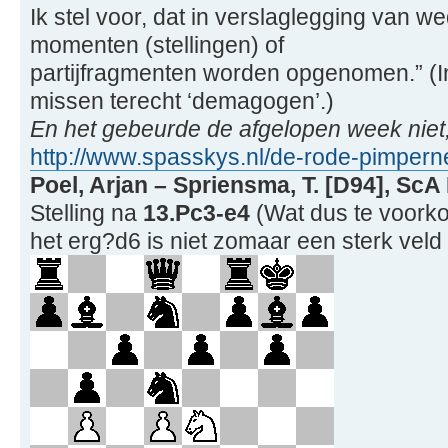
Ik stel voor, dat in verslaglegging van w
momenten (stellingen) of
partijfragmenten worden opgenomen.” (
missen terecht ‘demagogen’.)
En het gebeurde de afgelopen week niet
http://www.spasskys.nl/de-rode-pimperne
Poel, Arjan – Spriensma, T. [D94], ScA
Stelling na
13.Pc3-e4
(Wat dus te voork
het erg?d6 is niet zomaar een sterk veld