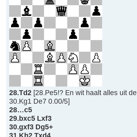
28.Td2
[28.Pe5!? En wit haalt alles uit d
30.Kg1 De7 0.00/5]
28…c5
29.bxc5 Lxf3
30.gxf3 Dg5+
31.Kh2 Txd4