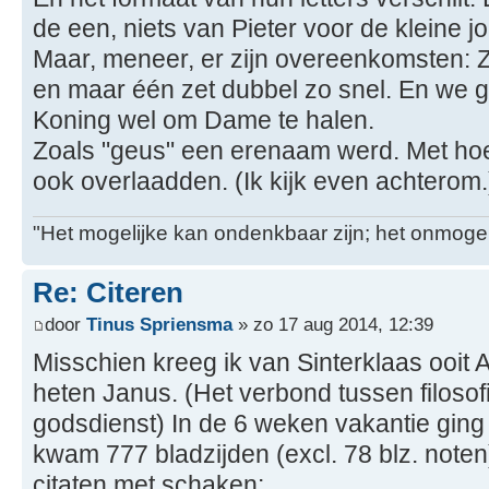
de een, niets van Pieter voor de kleine j
Maar, meneer, er zijn overeenkomsten: 
en maar één zet dubbel zo snel. En we g
Koning wel om Dame te halen.
Zoals "geus" een erenaam werd. Met hoev
ook overlaadden. (Ik kijk even achterom.
"Het mogelijke kan ondenkbaar zijn; het onmogel
Re: Citeren
door
Tinus Spriensma
» zo 17 aug 2014, 12:39
Misschien kreeg ik van Sinterklaas ooit
heten Janus. (Het verbond tussen filoso
godsdienst) In de 6 weken vakantie ging 
kwam 777 bladzijden (excl. 78 blz. noten
citaten met schaken: