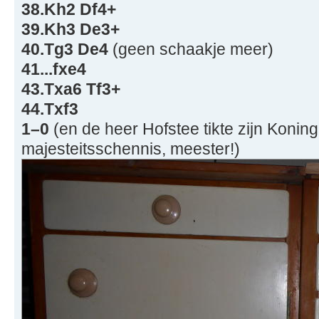
38.Kh2 Df4+
39.Kh3 De3+
40.Tg3 De4
(geen schaakje meer)
41...fxe4
43.Txa6 Tf3+
44.Txf3
1–0
(en de heer Hofstee tikte zijn Konin
majesteitsschennis, meester!)