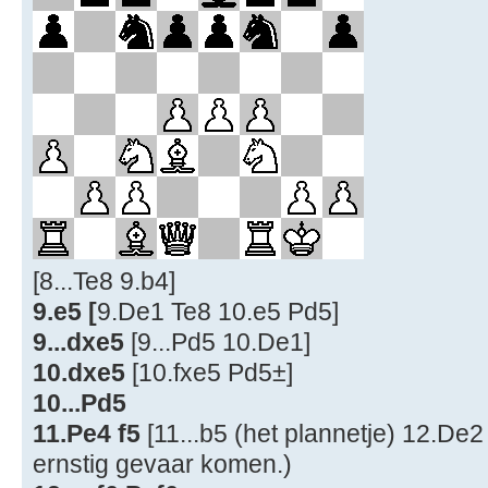
[8...Te8 9.b4]
9.e5 [
9.De1 Te8 10.e5 Pd5]
9...dxe5
[9...Pd5 10.De1]
10.dxe5
[10.fxe5 Pd5±]
10...Pd5
11.Pe4 f5
[11...b5 (het plannetje) 12.De2 
ernstig gevaar komen.)