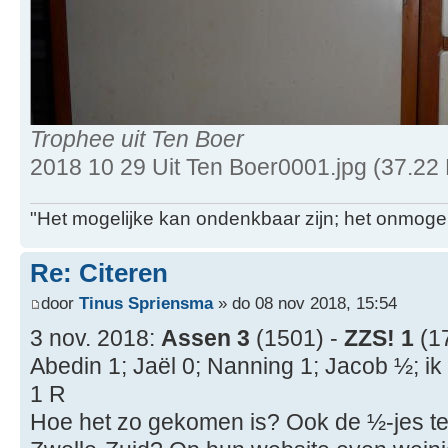
Trophee uit Ten Boer
2018 10 29 Uit Ten Boer0001.jpg (37.22
"Het mogelijke kan ondenkbaar zijn; het onmogel
Re: Citeren
door
Tinus Spriensma
» do 08 nov 2018, 15:54
3 nov. 2018:
Assen 3
(1501) -
ZZS! 1
(1
Abedin 1; Jaël 0; Nanning 1; Jacob ½; ik
1 R
Hoe het zo gekomen is? Ook de ½-jes tel