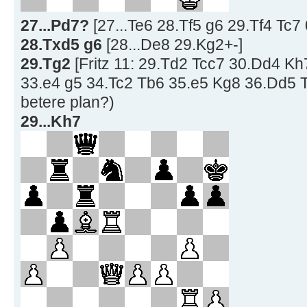
27...Pd7?
[27...Te6 28.Tf5 g6 29.Tf4 Tc7 
28.Txd5 g6
[28...De8 29.Kg2+-]
29.Tg2
[Fritz 11: 29.Td2 Tcc7 30.Dd4 K
33.e4 g5 34.Tc2 Tb6 35.e5 Kg8 36.Dd5 Tb
betere plan?)
29...Kh7