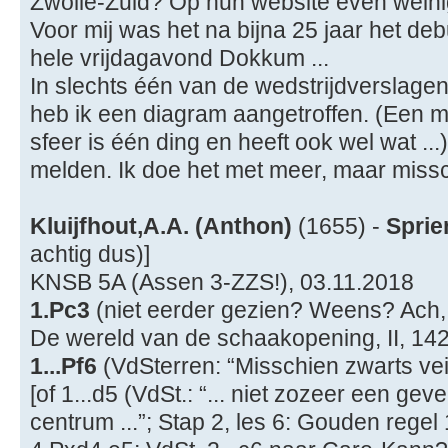
Zwolle-Zuid? Op hun website even weinig
Voor mij was het na bijna 25 jaar het de
hele vrijdagavond Dokkum ...
In slechts één van de wedstrijdverslagen
heb ik een diagram aangetroffen. (Een m
sfeer is één ding en heeft ook wel wat ...
melden. Ik doe het met meer, maar missc
Kluijfhout,A.A. (Anthon)
(1655) -
Sprie
achtig dus)]
KNSB 5A (Assen 3-ZZS!), 03.11.2018
1.Pc3
(niet eerder gezien? Weens? Ach, 
De wereld van de schaakopening, II, 142
1...Pf6
(VdSterren: “Misschien zwarts veil
[of 1...d5 (VdSt.: “... niet zozeer een ge
centrum ...”; Stap 2, les 6: Gouden regel