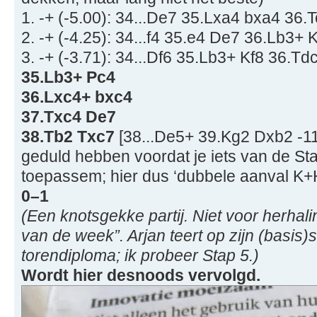
1. -+ (-5.00): 34...De7 35.Lxa4 bxa4 36
2. -+ (-4.25): 34...f4 35.e4 De7 36.Lb3+
3. -+ (-3.71): 34...Df6 35.Lb3+ Kf8 36.T
35.Lb3+ Pc4
36.Lxc4+ bxc4
37.Txc4 De7
38.Tb2 Txc7
[38...De5+ 39.Kg2 Dxb2 -11
geduld hebben voordat je iets van de S
toepassem; hier dus ‘dubbele aanval K+H
0–1
(Een knotsgekke partij. Niet voor herhalin
van de week”. Arjan teert op zijn (basis)
torendiploma; ik probeer Stap 5.)
Wordt hier desnoods vervolgd.