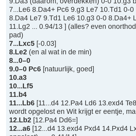
9.Da3 (daarom; overdekken) 0-0 10.g3 b6
7...Le6 8.Da4+ Pc6 9.g3 Le7 10.Td1 0-0 1
8.Da4 Le7 9.Td1 Le6 10.g3 0-0 8.Da4+ 
11.Lg2 ... 0.94/13 ] (alles? even onorth
pad)
7...Lxc5
[-0.03]
8.Le2
(en al wat in de min)
8...0–0
9.0–0 Pc6
[natuurlijk, goed]
10.a3
10...Lf5
11.b4
11...Lb6
[11...d4 12.Pa4 Ld6 13.exd4 Te8
wordt opgelost en Wit krijgt er eentje, maa
12.Lb2
[12.Pa4 Dd6=]
12...a6
[12...d4 13.exd4 Pxd4 14.Pxd4 Lx