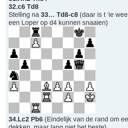
32.c6 Td8
Stelling na
33… Td8-c8
(daar is t ‘ie wee
een Loper op d4 kunnen snaaien)
34.Lc2 Pb6
(Eindelijk van de rand om e
dekken, maar lang niet het beste)