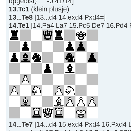
opgelost) … -0.41/14]
13.Tc1
(klein plusje)
13...Te8
[13...d4 14.exd4 Pxd4=]
14.Te1
[14.Pa4 La7 15.Pc5 De7 16.Pd4 
14...Te7
[14...d4 15.exd4 Pxd4 16.Pxd4 L