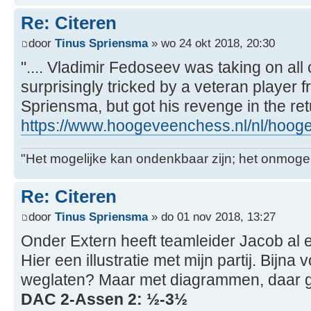
Re: Citeren
door
Tinus Spriensma
» wo 24 okt 2018, 20:30
".... Vladimir Fedoseev was taking on al
surprisingly tricked by a veteran player 
Spriensma, but got his revenge in the re
https://www.hoogeveenchess.nl/nl/hoogev
"Het mogelijke kan ondenkbaar zijn; het onmogel
Re: Citeren
door
Tinus Spriensma
» do 01 nov 2018, 13:27
Onder Extern heeft teamleider Jacob al 
Hier een illustratie met mijn partij. Bijna 
weglaten? Maar met diagrammen, daar gaa
DAC 2-Assen 2: ½-3½