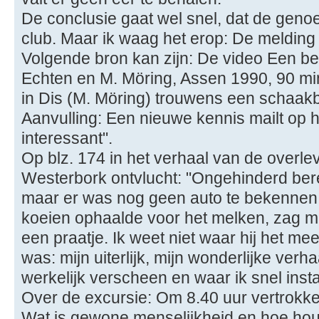
De conclusie gaat wel snel, dat de gen
club. Maar ik waag het erop: De melding
Volgende bron kan zijn: De video Een beho
Echten en M. Möring, Assen 1990, 90 mi
in Dis (M. Möring) trouwens een schaakb
Aanvulling: Een nieuwe kennis mailt op 
interessant".
Op blz. 174 in het verhaal van de overl
Westerbork ontvlucht: "Ongehinderd bere
maar er was nog geen auto te bekennen.
koeien ophaalde voor het melken, zag m
een praatje. Ik weet niet waar hij het me
was: mijn uiterlijk, mijn wonderlijke verh
werkelijk verscheen en waar ik snel insta
Over de excursie: Om 8.40 uur vertrokk
Wat is gewone menselijkheid en hoe houd