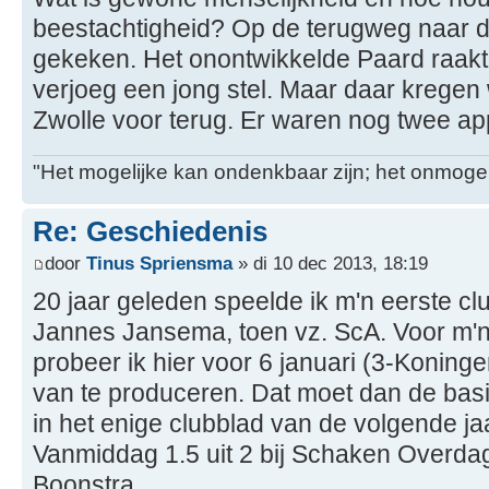
beestachtigheid? Op de terugweg naar de
gekeken. Het onontwikkelde Paard raak
verjoeg een jong stel. Maar daar kregen
Zwolle voor terug. Er waren nog twee appe
"Het mogelijke kan ondenkbaar zijn; het onmogel
Re: Geschiedenis
door
Tinus Spriensma
» di 10 dec 2013, 18:19
20 jaar geleden speelde ik m'n eerste clu
Jannes Jansema, toen vz. ScA. Voor m'n
probeer ik hier voor 6 januari (3-Konin
van te produceren. Dat moet dan de basi
in het enige clubblad van de volgende j
Vanmiddag 1.5 uit 2 bij Schaken Overda
Boonstra.