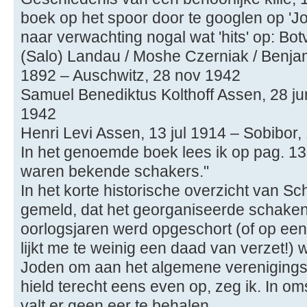
boek op het spoor door te googlen op 'J
naar verwachting nogal wat 'hits' op: Bo
(Salo) Landau / Moshe Czerniak / Benja
1892 – Auschwitz, 28 nov 1942
Samuel Benediktus Kolthoff Assen, 28 ju
1942
Henri Levi Assen, 13 jul 1914 – Sobibor,
In het genoemde boek lees ik op pag. 130:
waren bekende schakers."
In het korte historische overzicht van S
gemeld, dat het georganiseerde schaken
oorlogsjaren werd opgeschort (of op een
lijkt me te weinig een daad van verzet!)
Joden om aan het algemene verenigings
hield terecht eens even op, zeg ik. In 
valt er geen eer te behalen.