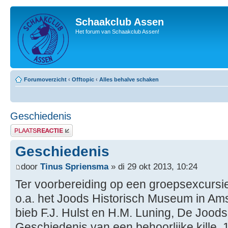
Schaakclub Assen
Het forum van Schaakclub Assen!
Forumoverzicht
‹
Offtopic
‹
Alles behalve schaken
Geschiedenis
Plaats een reactie
Geschiedenis
door
Tinus Spriensma
» di 29 okt 2013, 10:24
Ter voorbereiding op een groepsexcursi
o.a. het Joods Historisch Museum in Ams
bieb F.J. Hulst en H.M. Luning, De Joo
Geschiedenis van een behoorlijke kille,