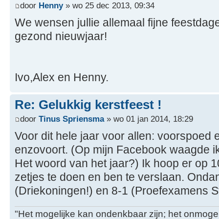
door
Henny
» wo 25 dec 2013, 09:34
We wensen jullie allemaal fijne feestdag
gezond nieuwjaar!
Ivo,Alex en Henny.
Re: Gelukkig kerstfeest !
door
Tinus Spriensma
» wo 01 jan 2014, 18:29
Voor dit hele jaar voor allen: voorspoed 
enzovoort. (Op mijn Facebook waagde i
Het woord van het jaar?) Ik hoop er op 10 j
zetjes te doen en ben te verslaan. Ond
(Driekoningen!) en 8-1 (Proefexamens St
"Het mogelijke kan ondenkbaar zijn; het onmogel