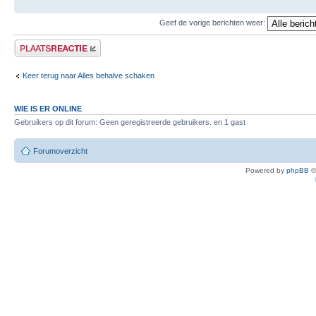
Geef de vorige berichten weer:
Plaats een reactie
Keer terug naar Alles behalve schaken
WIE IS ER ONLINE
Gebruikers op dit forum: Geen geregistreerde gebruikers. en 1 gast
Forumoverzicht
Powered by
phpBB
©