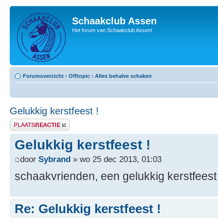
Schaakclub Assen
Het forum van Schaakclub Assen!
Forumoverzicht
‹
Offtopic
‹
Alles behalve schaken
Gelukkig kerstfeest !
Plaats een reactie
Gelukkig kerstfeest !
door
Sybrand
» wo 25 dec 2013, 01:03
schaakvrienden, een gelukkig kerstfeest
Re: Gelukkig kerstfeest !