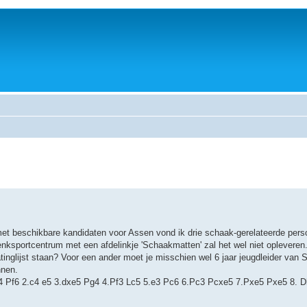
met beschikbare kandidaten voor Assen vond ik drie schaak-gerelateerde pers
nksportcentrum met een afdelinkje 'Schaakmatten' zal het wel niet opleveren
atinglijst staan? Voor een ander moet je misschien wel 6 jaar jeugdleider van 
nnen.
 1.d4 Pf6 2.c4 e5 3.dxe5 Pg4 4.Pf3 Lc5 5.e3 Pc6 6.Pc3 Pcxe5 7.Pxe5 Pxe5 8. 