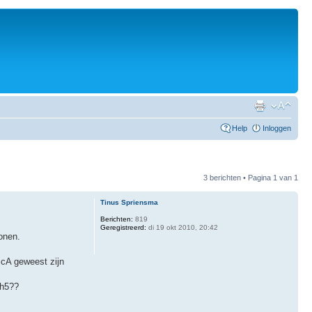
Help
Inloggen
3 berichten • Pagina
1
van
1
Tinus Spriensma
Berichten:
819
Geregistreerd:
di 19 okt 2010, 20:42
onen.
.
ScA geweest zijn
Dh5??