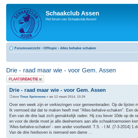
Schaakclub Assen
Het forum van Schaakclub Assen!
Forumoverzicht
‹
Offtopic
‹
Alles behalve schaken
Drie - raad maar wie - voor Gem. Assen
Plaats een reactie
Drie - raad maar wie - voor Gem. Assen
door
Tinus Spriensma
» wo 12 maart 2014, 10:29
Over een week zijn er verkiezingen voor gemeenteraden. Op de lijsten 
Ik vermoed dat dat te maken heeft met "Alles-behalve-schaken". Een de
Een van de drie laat zich gemakkelijk raden. Hij zou liever 10de op de r
en voor de derde moet je alle deelnemers aan alle schaaktoernooien ke
'Alles-behalve-schaken' - een ander voorbeeld: T.S. - I.M. (7-3-2014)
Van de drie hierboven is niemand een dame ...