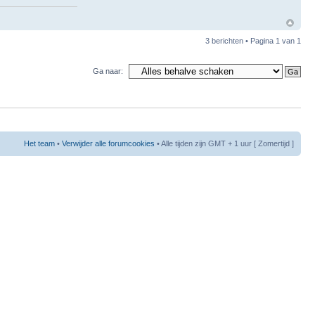
3 berichten • Pagina
1
van
1
Ga naar:
Het team
•
Verwijder alle forumcookies
• Alle tijden zijn GMT + 1 uur [ Zomertijd ]