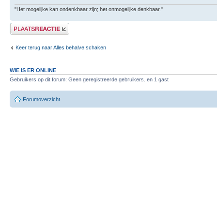
"Het mogelijke kan ondenkbaar zijn; het onmogelijke denkbaar."
Plaats een reactie
Keer terug naar Alles behalve schaken
WIE IS ER ONLINE
Gebruikers op dit forum: Geen geregistreerde gebruikers. en 1 gast
Forumoverzicht