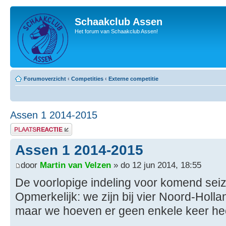
Schaakclub Assen
Het forum van Schaakclub Assen!
Forumoverzicht
‹
Competities
‹
Externe competitie
Assen 1 2014-2015
Plaats een reactie
Assen 1 2014-2015
door
Martin van Velzen
» do 12 jun 2014, 18:55
De voorlopige indeling voor komend sei
Opmerkelijk: we zijn bij vier Noord-Holl
maar we hoeven er geen enkele keer hee