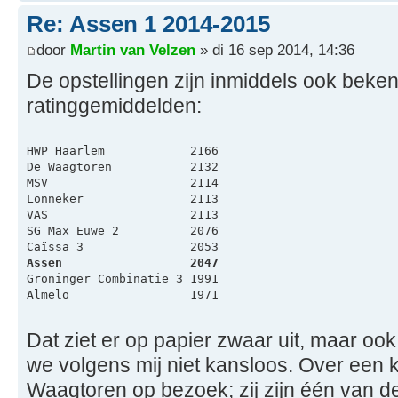
Re: Assen 1 2014-2015
door
Martin van Velzen
» di 16 sep 2014, 14:36
De opstellingen zijn inmiddels ook bekend
ratinggemiddelden:
HWP Haarlem            2166
De Waagtoren           2132
MSV                    2114
Lonneker               2113
VAS                    2113
SG Max Euwe 2          2076
Caïssa 3               2053
Assen                  2047
Groninger Combinatie 3 1991
Almelo                 1971
Dat ziet er op papier zwaar uit, maar oo
we volgens mij niet kansloos. Over een
Waagtoren op bezoek; zij zijn één van de 