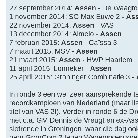
27 september 2014:
Assen
- De Waagto
1 november 2014: SG Max Euwe 2 -
As
22 november 2014:
Assen
- VAS
13 december 2014: Almelo -
Assen
7 februari 2015:
Assen
- Caïssa 3
7 maart 2015: MSV -
Assen
21 maart 2015:
Assen
- HWP Haarlem
11 april 2015: Lonneker -
Assen
25 april 2015: Groninger Combinatie 3 -
In ronde 3 een wel zeer aansprekende t
recordkampioen van Nederland (maar lief
titel van VAS 2!). Verder in ronde 6 de 
met o.a. GM Dennis de Vreugt en ex-Ass
slotronde in Groningen, waar die dag ook
heb) GronCom 2 tegen Wageningen speel