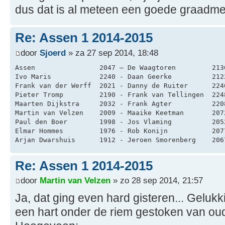
dus dat is al meteen een goede graadme
Re: Assen 1 2014-2015
door
Sjoerd
» za 27 sep 2014, 18:48
Assen                2047 – De Waagtoren         213
Ivo Maris            2240 - Daan Geerke          212
Frank van der Werff  2021 - Danny de Ruiter      224
Pieter Tromp         2190 - Frank van Tellingen  224
Maarten Dijkstra     2032 - Frank Agter          220
Martin van Velzen    2009 - Maaike Keetman       207
Paul den Boer        1998 - Jos Vlaming          205
Elmar Hommes         1976 - Rob Konijn           207
Arjan Dwarshuis      1912 - Jeroen Smorenberg    206
Re: Assen 1 2014-2015
door
Martin van Velzen
» zo 28 sep 2014, 21:57
Ja, dat ging even hard gisteren... Geluk
een hart onder de riem gestoken van ou