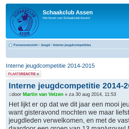
Schaakclub Assen
Het forum van Schaakclub Assen!
Forumoverzicht
‹
Jeugd
‹
Interne jeugdcompetities
Interne jeugdcompetitie 2014-2015
Plaats een reactie
Interne jeugdcompetitie 2014-
door
Martin van Velzen
» za 30 aug 2014, 11:53
Het lijkt er op dat we dit jaar een mooi
want gisteravond mochten we maar liefst
jeugdleden verwelkomen, en met de vast
daardoor een groep van 13 man/vrouw!