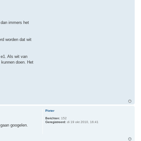
n dan immers het
erd worden dat wit
 e1. Als wit van
t kunnen doen. Het
Pieter
Berichten:
152
Geregistreerd:
di 19 okt 2010, 16:41
 gaan googelen.