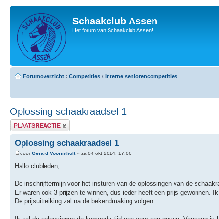
Schaakclub Assen
Het forum van Schaakclub Assen!
Forumoverzicht
‹
Competities
‹
Interne seniorencompetities
Oplossing schaakraadsel 1
Plaats een reactie
Oplossing schaakraadsel 1
door
Gerard Voorintholt
» za 04 okt 2014, 17:06
Hallo clubleden,
De inschrijftermijn voor het insturen van de oplossingen van de schaakra
Er waren ook 3 prijzen te winnen, dus ieder heeft een prijs gewonnen. 
De prijsuitreiking zal na de bekendmaking volgen.
Ik zal de oplossingen de komende tijd een voor een geven. Vandaag is h