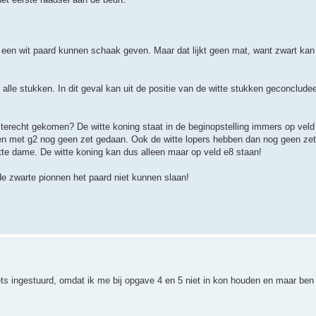
en een wit paard kunnen schaak geven. Maar dat lijkt geen mat, want zwart ka
alle stukken. In dit geval kan uit de positie van de witte stukken geconclude
d terecht gekomen? De witte koning staat in de beginopstelling immers op veld
 en met g2 nog geen zet gedaan. Ook de witte lopers hebben dan nog geen ze
itte dame. De witte koning kan dus alleen maar op veld e8 staan!
de zwarte pionnen het paard niet kunnen slaan!
ts ingestuurd, omdat ik me bij opgave 4 en 5 niet in kon houden en maar ben