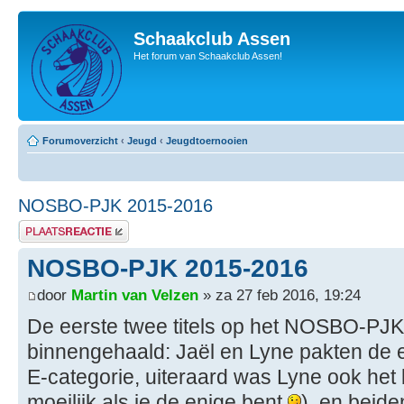
Schaakclub Assen
Het forum van Schaakclub Assen!
Forumoverzicht
‹
Jeugd
‹
Jeugdtoernooien
NOSBO-PJK 2015-2016
Plaats een reactie
NOSBO-PJK 2015-2016
door
Martin van Velzen
» za 27 feb 2016, 19:24
De eerste twee titels op het NOSBO-PJK
binnengehaald: Jaël en Lyne pakten de e
E-categorie, uiteraard was Lyne ook het 
moeilijk als je de enige bent
), en beid