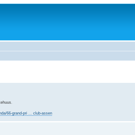
kehuus.
da/66-grand-pri ... club-assen