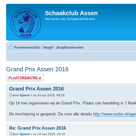
Schaakclub Assen
Het forum van Schaakclub Assen!
Forumoverzicht
‹
Jeugd
‹
Jeugdtoernooien
Grand Prix Assen 2016
Plaats een reactie
Grand Prix Assen 2016
door
Sjoerd
» zo 24 apr 2016, 09:28
Op 14 mei organiseren wij de Grand Prix. Plaats van handeling is 't Mar
De inschrijving is geopend. Zie voor alle details
http://www.nosbo.nl/agen
Re: Grand Prix Assen 2016
door
Sjoerd
» za 14 mei 2016, 18:19