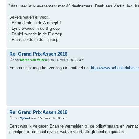
Was weer leuk evenement met 46 deelnemers. Dank aan Martin, Ivo, Ken
Bekers waren er voor:
- Brian derde in de A-groep!!!
- Lyne tweede in de B-groep
- Daniël tweede in de E-groep
- Frank derde in de E-groep
Re: Grand Prix Assen 2016
door
Martin van Velzen
» za 14 mei 2016, 22:47
En natuurlijk mag het verslag niet ontbreken:
http://www.schaakclubass
Re: Grand Prix Assen 2016
door
Sjoerd
» zo 15 mei 2016, 07:28
Eerst was ik vergeten Brian te vermelden bij de prijswinnaars en vann
geholpen bij de inschrijving, wat ze voortreffelijk hebben gedaan.