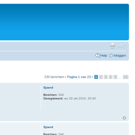
Help
Inloggen
230 berichten •
Pagina
1
van
23
•
...
1
2
3
4
5
23
Sjoerd
Berichten:
540
Geregistreerd:
wo 20 okt 2010, 20:40
Sjoerd
Berichten:
540