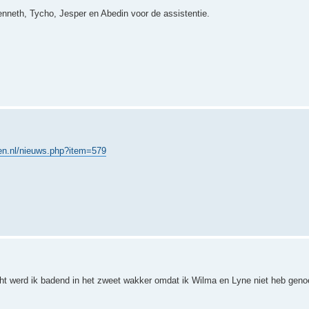
neth, Tycho, Jesper en Abedin voor de assistentie.
en.nl/nieuws.php?item=579
acht werd ik badend in het zweet wakker omdat ik Wilma en Lyne niet heb gen