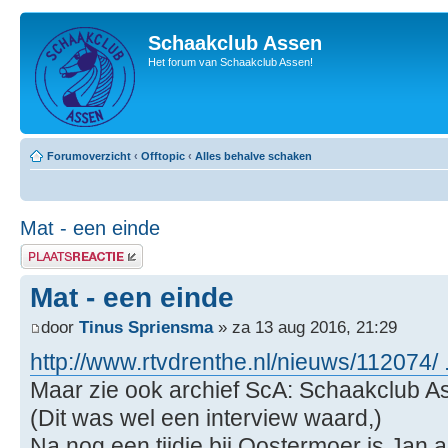
Schaakclub Assen
Het forum van Schaakclub Assen!
Forumoverzicht
‹
Offtopic
‹
Alles behalve schaken
Mat - een einde
Plaats een reactie
Mat - een einde
door
Tinus Spriensma
» za 13 aug 2016, 21:29
http://www.rtvdrenthe.nl/nieuws/112074/ .
Maar zie ook archief ScA: Schaakclub 
(Dit was wel een interview waard,)
Na nog een tijdje bij Oostermoer is Jan 