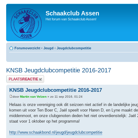
Schaakclub Assen
Het forum van Schaakclub Assen!
Forumoverzicht
‹
Jeugd
‹
Jeugdclubcompetitie
KNSB Jeugdclubcompetitie 2016-2017
Plaats een reactie
KNSB Jeugdclubcompetitie 2016-2017
door
Martin van Velzen
» zo 11 sep 2016, 01:24
Helaas is onze vereniging ook dit seizoen niet actief in de landelijke
komen uit voor Ten Boer C, Jaël speelt voor Haren D, en Lyne maakt de
middenmoot, en onze clubgenoten deden het niet onverdienstelijk: Jaël 2
staat voor 1 oktober op het programma!
http://www.schaakbond.nl/jeugd/jeugdclubcompetitie