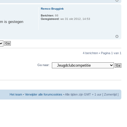
Remco Bruggink
Berichten:
66
Geregistreerd:
wo 31 okt 2012, 14:53
am is gestegen
4 berichten • Pagina
1
van
1
Ga naar:
Het team
•
Verwijder alle forumcookies
• Alle tijden zijn GMT + 1 uur [ Zomertijd ]