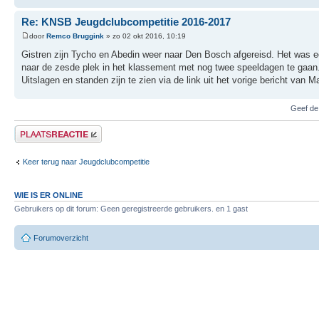
Re: KNSB Jeugdclubcompetitie 2016-2017
door
Remco Bruggink
» zo 02 okt 2016, 10:19
Gistren zijn Tycho en Abedin weer naar Den Bosch afgereisd. Het was 
naar de zesde plek in het klassement met nog twee speeldagen te gaan
Uitslagen en standen zijn te zien via de link uit het vorige bericht van Ma
Geef de
Plaats een reactie
Keer terug naar Jeugdclubcompetitie
WIE IS ER ONLINE
Gebruikers op dit forum: Geen geregistreerde gebruikers. en 1 gast
Forumoverzicht