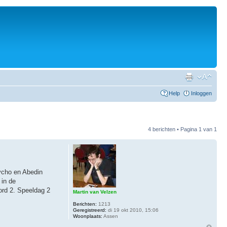
Help
Inloggen
4 berichten • Pagina
1
van
1
Tycho en Abedin
 in de
bord 2. Speeldag 2
Martin van Velzen
Berichten:
1213
Geregistreerd:
di 19 okt 2010, 15:06
Woonplaats:
Assen