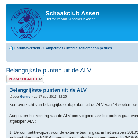
Schaakclub Assen
Het forum van Schaakclub Assen!
Forumoverzicht
‹
Competities
‹
Interne seniorencompetities
Belangrijkste punten uit de ALV
Plaats een reactie
Belangrijkste punten uit de ALV
door
Gerard
» zo 17 sep 2017, 22:25
Kort overzicht van belangrijkste afspraken uit de ALV van 14 september
Aangezien het verslag van de ALV pas volgend jaar besproken gaat worden
afgelopen ALV:
1. De competitie-opzet voor de externe teams gaat in het seizoen 2018
Er komt dan een KNSB-competitie op zaterdag en een regionale (NOSBO)