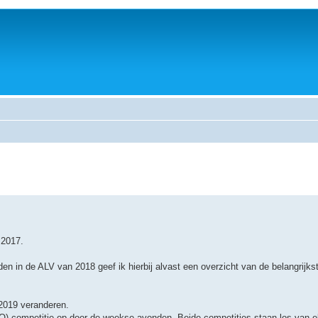
 2017.
 in de ALV van 2018 geef ik hierbij alvast een overzicht van de belangrijkst
/2019 veranderen.
-competitie op door-de-weekse avonden. Beide competities staan los van el