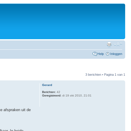
Help
Inloggen
3 berichten • Pagina
1
van
1
Gerard
Berichten:
42
Geregistreerd:
di 19 okt 2010, 21:01
e afspraken uit de
kaar. In beide