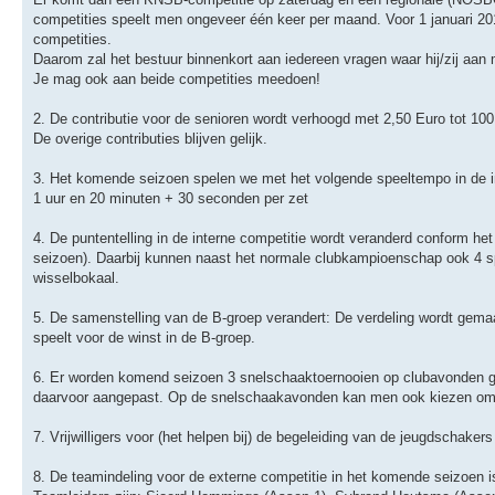
competities speelt men ongeveer één keer per maand. Voor 1 januari 2
competities.
Daarom zal het bestuur binnenkort aan iedereen vragen waar hij/zij aan
Je mag ook aan beide competities meedoen!
2. De contributie voor de senioren wordt verhoogd met 2,50 Euro tot 100
De overige contributies blijven gelijk.
3. Het komende seizoen spelen we met het volgende speeltempo in de i
1 uur en 20 minuten + 30 seconden per zet
4. De puntentelling in de interne competitie wordt veranderd conform het
seizoen). Daarbij kunnen naast het normale clubkampioenschap ook 4 s
wisselbokaal.
5. De samenstelling van de B-groep verandert: De verdeling wordt gemaakt
speelt voor de winst in de B-groep.
6. Er worden komend seizoen 3 snelschaaktoernooien op clubavonden ge
daarvoor aangepast. Op de snelschaakavonden kan men ook kiezen om t
7. Vrijwilligers voor (het helpen bij) de begeleiding van de jeugdschak
8. De teamindeling voor de externe competitie in het komende seizoen i