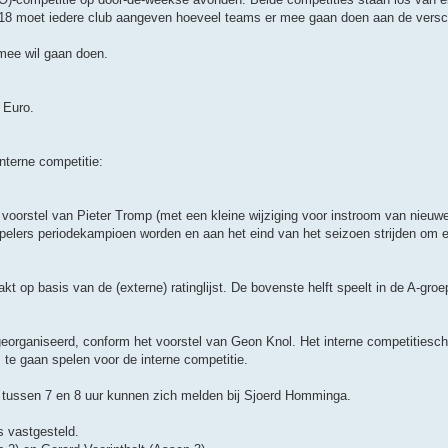
018 moet iedere club aangeven hoeveel teams er mee gaan doen aan de versc
 mee wil gaan doen.
 Euro.
nterne competitie:
 voorstel van Pieter Tromp (met een kleine wijziging voor instroom van nieuwe
pelers periodekampioen worden en aan het eind van het seizoen strijden om 
 op basis van de (externe) ratinglijst. De bovenste helft speelt in de A-groep
organiseerd, conform het voorstel van Geon Knol. Het interne competitiesc
e gaan spelen voor de interne competitie.
ers tussen 7 en 8 uur kunnen zich melden bij Sjoerd Homminga.
s vastgesteld.