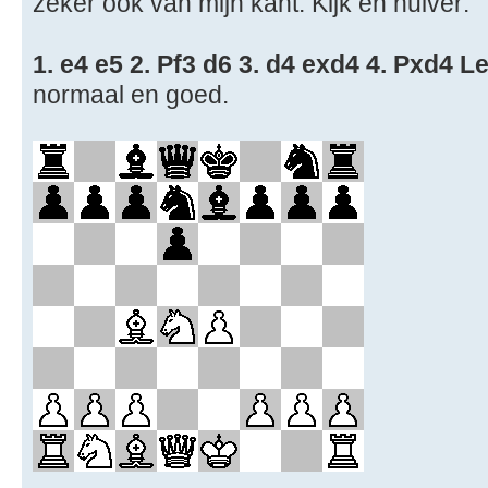
zeker ook van mijn kant. Kijk en huiver:
1. e4 e5 2. Pf3 d6 3. d4 exd4 4. Pxd4 L
normaal en goed.