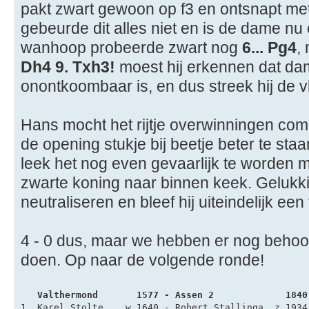
pakt zwart gewoon op f3 en ontsnapt met
gebeurde dit alles niet en is de dame nu
wanhoop probeerde zwart nog
6... Pg4
,
Dh4 9. Txh3!
moest hij erkennen dat dam
onontkoombaar is, en dus streek hij de v
Hans mocht het rijtje overwinningen co
de opening stukje bij beetje beter te sta
leek het nog even gevaarlijk te worden me
zwarte koning naar binnen keek. Gelukki
neutraliseren en bleef hij uiteindelijk een
4 - 0 dus, maar we hebben er nog behoor
doen. Op naar de volgende ronde!
   Valthermond       1577 - Assen 2             1840
1. Karel Stolte    w 1640 - Robert Stallinga  z 1934