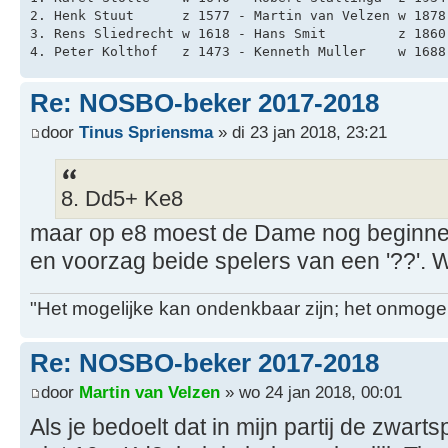
2. Henk Stuut      z 1577 - Martin van Velzen w 1878
3. Rens Sliedrecht w 1618 - Hans Smit         z 1860
4. Peter Kolthof   z 1473 - Kenneth Muller    w 1688
Re: NOSBO-beker 2017-2018
door
Tinus Spriensma
» di 23 jan 2018, 23:21
8. Dd5+ Ke8
maar op e8 moest de Dame nog beginnen 
en voorzag beide spelers van een '??'. Wi
"Het mogelijke kan ondenkbaar zijn; het onmogel
Re: NOSBO-beker 2017-2018
door
Martin van Velzen
» wo 24 jan 2018, 00:01
Als je bedoelt dat in mijn partij de zwart