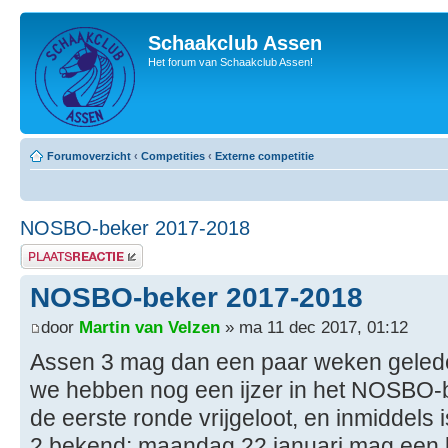
Schaakclub Assen
Het forum van Schaakclub Assen!
Forumoverzicht
‹
Competities
‹
Externe competitie
NOSBO-beker 2017-2018
Plaats een reactie
NOSBO-beker 2017-2018
door
Martin van Velzen
» ma 11 dec 2017, 01:12
Assen 3 mag dan een paar weken gelede
we hebben nog een ijzer in het NOSBO-
de eerste ronde vrijgeloot, en inmiddels 
2 bekend: maandag 22 januari mag een 