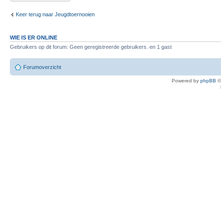
Keer terug naar Jeugdtoernooien
WIE IS ER ONLINE
Gebruikers op dit forum: Geen geregistreerde gebruikers. en 1 gast
Forumoverzicht
Powered by
phpBB
©