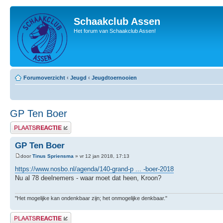
Schaakclub Assen
Het forum van Schaakclub Assen!
Forumoverzicht
‹
Jeugd
‹
Jeugdtoernooien
GP Ten Boer
Plaats een reactie
GP Ten Boer
door
Tinus Spriensma
» vr 12 jan 2018, 17:13
https://www.nosbo.nl/agenda/140-grand-p ... -boer-2018
Nu al 78 deelnemers - waar moet dat heen, Kroon?
"Het mogelijke kan ondenkbaar zijn; het onmogelijke denkbaar."
Plaats een reactie