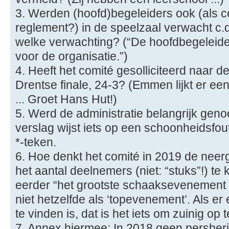
3. Werden (hoofd)begeleiders ook (als c
reglement?) in de speelzaal verwacht c.q
welke verwachting? (“De hoofdbegeleide
voor de organisatie.”)
4. Heeft het comité gesolliciteerd naar d
Drentse finale, 24-3? (Emmen lijkt er ee
... Groet Hans Hut!)
5. Werd de administratie belangrijk gen
verslag wijst iets op een schoonheidsfoutj
*-teken.
6. Hoe denkt het comité in 2019 de neer
het aantal deelnemers (niet: “stuks”!) t
eerder “het grootste schaaksevenement 
niet hetzelfde als ‘topevenement’. Als e
te vinden is, dat is het iets om zuinig op te
7. Annex hiermee: In 2018 geen persberi