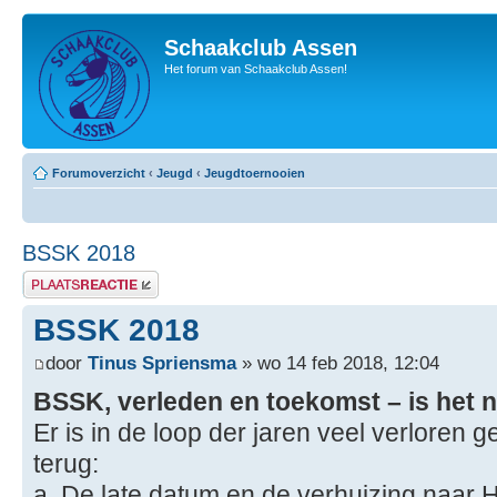
Schaakclub Assen
Het forum van Schaakclub Assen!
Forumoverzicht
‹
Jeugd
‹
Jeugdtoernooien
BSSK 2018
Plaats een reactie
BSSK 2018
door
Tinus Spriensma
» wo 14 feb 2018, 12:04
BSSK, verleden en toekomst – is het n
Er is in de loop der jaren veel verloren g
terug:
a. De late datum en de verhuizing naar 