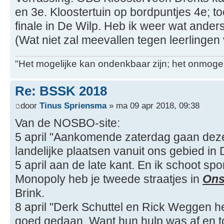
en 3e. Kloostertuin op bordpuntjes 4e; 
finale in De Wilp. Heb ik weer wat ande
(Wat niet zal meevallen tegen leerlingen 
"Het mogelijke kan ondenkbaar zijn; het onmogel
Re: BSSK 2018
door
Tinus Spriensma
» ma 09 apr 2018, 09:38
Van de NOSBO-site:
5 april "Aankomende zaterdag gaan deze
landelijke plaatsen vanuit ons gebied in 
5 april aan de late kant. En ik schoot spo
Monopoly heb je tweede straatjes in
On
Brink.
8 april "Derk Schuttel en Rick Weggen h
goed gedaan. Want hun hulp was af en t