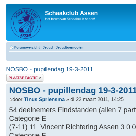
Schaakclub Assen
Het forum van Schaakclub Assen!
Forumoverzicht
‹
Jeugd
‹
Jeugdtoernooien
NOSBO - pupillendag 19-3-2011
Plaats een reactie
NOSBO - pupillendag 19-3-201
door
Tinus Spriensma
» di 22 maart 2011, 14:25
54 deelnemers Eindstanden (allen 7 part
Categorie E
(7-11) 11. Vincent Richtering Assen 3.0 
Categorie F