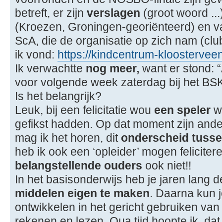
betreft, er zijn
verslagen
(groot woord ..
(Kroezen, Groningen-georiënteerd) en v
ScA, die de organisatie op zich nam (clu
ik vond:
https://kindcentrum-kloosterveen.
Ik verwachtte
nog meer,
want er stond: 
voor volgende week zaterdag bij het BSK
Is het belangrijk?
Leuk, bij een felicitatie wou
een speler
w
gefikst hadden. Op dat moment zijn ander
mag ik het horen, dit
onderscheid tussen
heb ik ook een ‘opleider’ mogen feliciter
belangstellende ouders
ook niet!!
In het basisonderwijs heb je jaren lang
middelen eigen te maken
. Daarna kun j
ontwikkelen in het gericht gebruiken van
rekenen en lezen. Qua tijd hoopte ik, da