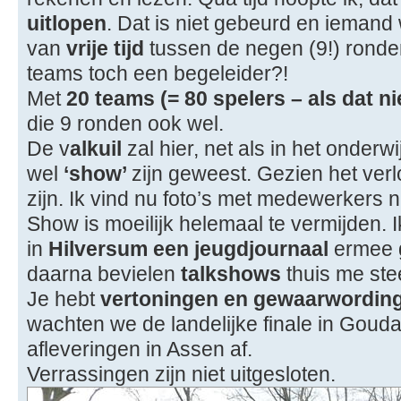
uitlopen
. Dat is niet gebeurd en ieman
van
vrije tijd
tussen de negen (9!) rond
teams toch een begeleider?!
Met
20 teams (= 80 spelers – als dat ni
die 9 ronden ook wel.
De v
alkuil
zal hier, net als in het onderw
wel
‘show’
zijn geweest. Gezien het ver
zijn. Ik vind nu foto’s met medewerkers n
Show is moeilijk helemaal te vermijden. I
in
Hilversum een jeugdjournaal
ermee 
daarna bevielen
talkshows
thuis me ste
Je hebt
vertoningen en gewaarwordin
wachten we de landelijke finale in Goud
afleveringen in Assen af.
Verrassingen zijn niet uitgesloten.