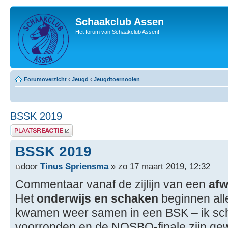
Schaakclub Assen
Het forum van Schaakclub Assen!
Forumoverzicht
‹
Jeugd
‹
Jeugdtoernooien
BSSK 2019
Plaats een reactie
BSSK 2019
door
Tinus Spriensma
» zo 17 maart 2019, 12:32
Commentaar vanaf de zijlijn van een
afw
Het
onderwijs en schaken
beginnen all
kwamen weer samen in een BSK – ik schrij
voorronden en de NOSBO-finale zijn gew