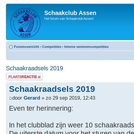
Schaakclub Assen
Het forum van Schaakclub Assen!
Forumoverzicht
‹
Competities
‹
Interne seniorencompetities
Schaakraadsels 2019
Plaats een reactie
Schaakraadsels 2019
door
Gerard
» zo 29 sep 2019, 12:43
Even ter herinnering:
In het clubblad zijn weer 10 schaakraa
De uiterste datum voor het sturen van de