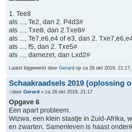
1. Tee8
als ..., Te2, dan 2. P4d3#
als ..., Txe8, dan 2.Txe8#
als ..., Te7,e6,e4 of e3, dan 2. Txe7,e6,e
als ..., f5, dan 2. Txe5#
als ..., damezet, dan Lxd2#
Laatst bijgewerkt door
Gerard
op za 26 okt 2019, 21:17, 
Schaakraadsels 2019 (oplossing o
door
Gerard
» za 26 okt 2019, 21:17
Opgave 6
Een apart probleem.
Wizwa, een klein staatje in Zuid-Afrika, 
en zwarten. Samenleven is haast onden