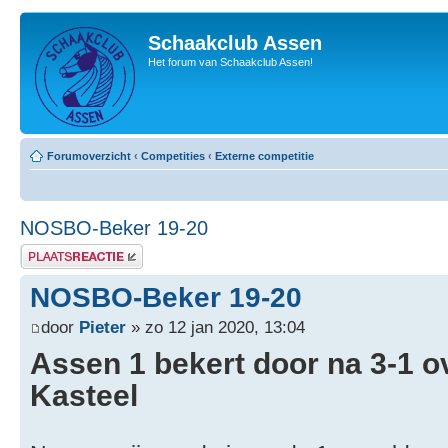
Schaakclub Assen
Het forum van Schaakclub Assen!
Forumoverzicht
‹
Competities
‹
Externe competitie
NOSBO-Beker 19-20
Plaats een reactie
NOSBO-Beker 19-20
door
Pieter
» zo 12 jan 2020, 13:04
Assen 1 bekert door na 3-1 o
Kasteel