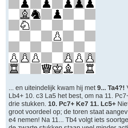
... en uiteindelijk kwam hij met
9... Ta4?!
V
Lb4+ 10. c3 La5 het best, om na 11. Pc7
drie stukken.
10. Pc7+ Ke7 11. Lc5+
Niet
groot voordeel op; de toren staat aangev
e4 nemen! Na 11... Tb4 volgt iets soortgel
de zwarte stukken staan veel minder act