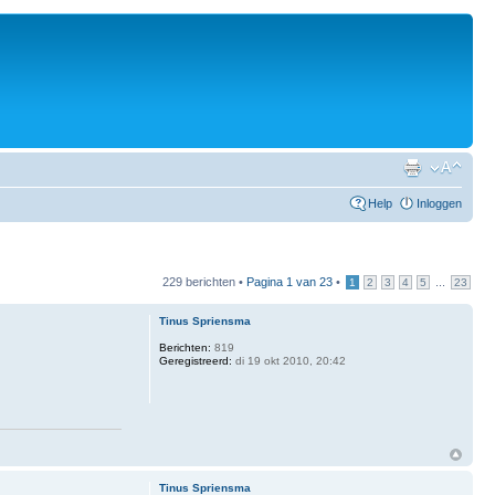
Help
Inloggen
229 berichten •
Pagina
1
van
23
•
...
1
2
3
4
5
23
Tinus Spriensma
Berichten:
819
Geregistreerd:
di 19 okt 2010, 20:42
Tinus Spriensma