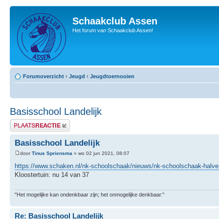
Schaakclub Assen
Het forum van Schaakclub Assen!
Forumoverzicht
‹
Jeugd
‹
Jeugdtoernooien
Basisschool Landelijk
Plaats een reactie
Basisschool Landelijk
door
Tinus Spriensma
» wo 02 jun 2021, 08:07
https://www.schaken.nl/nk-schoolschaak/nieuws/nk-schoolschaak-halve-
Kloostertuin: nu 14 van 37
"Het mogelijke kan ondenkbaar zijn; het onmogelijke denkbaar."
Re: Basisschool Landelijk