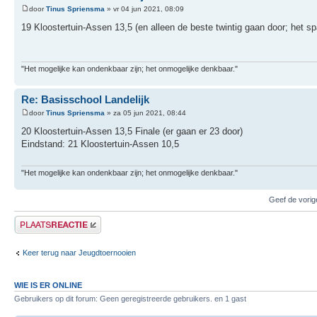
door
Tinus Spriensma
» vr 04 jun 2021, 08:09
19 Kloostertuin-Assen 13,5 (en alleen de beste twintig gaan door; het 
"Het mogelijke kan ondenkbaar zijn; het onmogelijke denkbaar."
Re: Basisschool Landelijk
door
Tinus Spriensma
» za 05 jun 2021, 08:44
20 Kloostertuin-Assen 13,5 Finale (er gaan er 23 door)
Eindstand: 21 Kloostertuin-Assen 10,5
"Het mogelijke kan ondenkbaar zijn; het onmogelijke denkbaar."
Geef de vorig
Plaats een reactie
Keer terug naar Jeugdtoernooien
WIE IS ER ONLINE
Gebruikers op dit forum: Geen geregistreerde gebruikers. en 1 gast