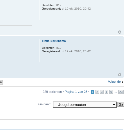
Berichten:
819
Geregistreerd:
di 19 okt 2010, 20:42
Tinus Spriensma
Berichten:
819
Geregistreerd:
di 19 okt 2010, 20:42
Volgende
229 berichten •
Pagina
1
van
23
•
...
1
2
3
4
5
23
Ga naar: