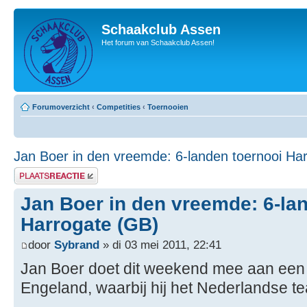
Schaakclub Assen
Het forum van Schaakclub Assen!
Forumoverzicht
‹
Competities
‹
Toernooien
Jan Boer in den vreemde: 6-landen toernooi Ha
Plaats een reactie
Jan Boer in den vreemde: 6-la
Harrogate (GB)
door
Sybrand
» di 03 mei 2011, 22:41
Jan Boer doet dit weekend mee aan een 
Engeland, waarbij hij het Nederlandse t