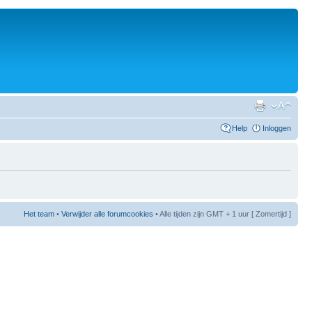
Help
Inloggen
Het team
•
Verwijder alle forumcookies
• Alle tijden zijn GMT + 1 uur [ Zomertijd ]