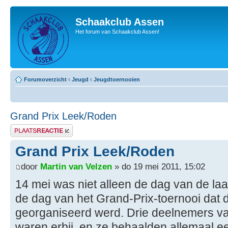
Schaakclub Assen
Het forum van Schaakclub Assen!
Forumoverzicht
‹
Jeugd
‹
Jeugdtoernooien
Grand Prix Leek/Roden
Plaats een reactie
Grand Prix Leek/Roden
door
Martin van Velzen
» do 19 mei 2011, 15:02
14 mei was niet alleen de dag van de l
de dag van het Grand-Prix-toernooi dat
georganiseerd werd. Drie deelnemers v
waren erbij, en ze behaalden allemaal e