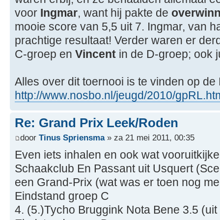
voor
Ingmar
, want hij pakte de
overwinn
mooie score van 5,5 uit 7. Ingmar, van har
prachtige resultaat! Verder waren er der
C-groep en
Vincent
in de D-groep; ook ju
Alles over dit toernooi is te vinden op d
http://www.nosbo.nl/jeugd/2010/gpRL.ht
Re: Grand Prix Leek/Roden
door
Tinus Spriensma
» za 21 mei 2011, 00:35
Even iets inhalen en ook wat vooruitkijke
Schaakclub En Passant uit Usquert (Sce
een Grand-Prix (wat was er toen nog me
Eindstand groep C
4. (5.)Tycho Bruggink Nota Bene 3.5 (uit