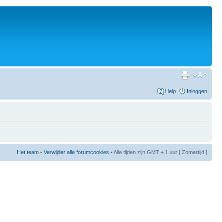
Help
Inloggen
Het team
•
Verwijder alle forumcookies
• Alle tijden zijn GMT + 1 uur [ Zomertijd ]