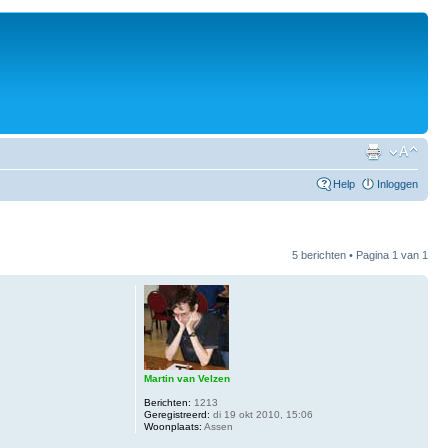
Help
Inloggen
5 berichten • Pagina
1
van
1
Martin van Velzen
Berichten:
1213
Geregistreerd:
di 19 okt 2010, 15:06
Woonplaats:
Assen