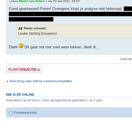
door
Martin van Velzen
» ma 23 mei 2011, 16:03
Goed geantwoord Pieter! Overigens klopt je analyse niet helemaal;
4... 
gezegd had ik ... Dd1 zelf niet gezien, ik speelde
4... Tf8
wat ook ruim v
na
6. a3 bxa3
verder wel).
Pieter schreef:
Leuke stelling trouwens!
Dank
Dit gaat me niet snel weer lukken, denk ik...
Geef de
Plaats een reactie
Keer terug naar Interne seniorencompetities
WIE IS ER ONLINE
Gebruikers op dit forum: Geen geregistreerde gebruikers. en 1 gast
Forumoverzicht