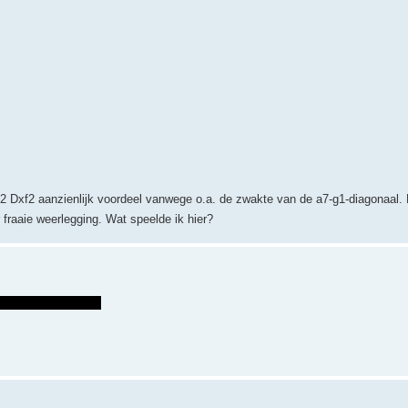
Lxf2 Dxf2 aanzienlijk voordeel vanwege o.a. de zwakte van de a7-g1-diagonaal.
r fraaie weerlegging. Wat speelde ik hier?
.Df1 en mat op g2 ?