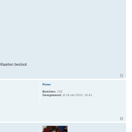
 Maarten besloot
Pieter
Berichten:
152
Geregistreerd:
di 19 okt 2010, 16:41