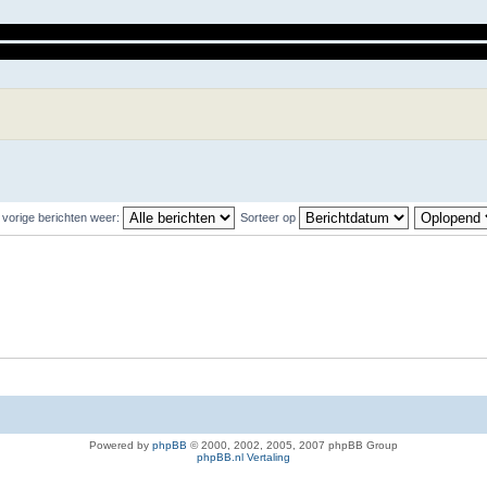
Dd1 is nog niet direct mat, want wit kan nog zijn Pb1 erbij halen ten koste van 
oldoende was (
5. Dxf1 Txf1
met volledige opsluiting van de witte stelling; Ma
 vorige berichten weer:
Sorteer op
Powered by
phpBB
© 2000, 2002, 2005, 2007 phpBB Group
phpBB.nl Vertaling