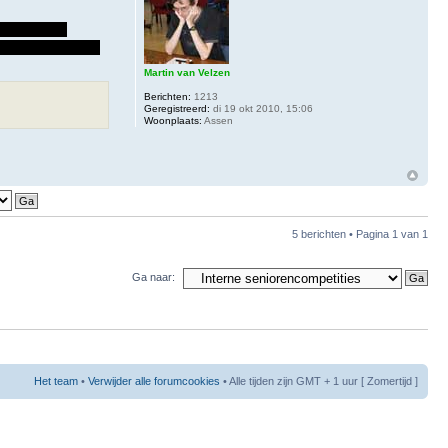
Ta1. Eerlijk
arten geloofde het
Martin van Velzen
Berichten:
1213
Geregistreerd:
di 19 okt 2010, 15:06
Woonplaats:
Assen
5 berichten • Pagina
1
van
1
Ga naar:
Het team
•
Verwijder alle forumcookies
• Alle tijden zijn GMT + 1 uur [ Zomertijd ]