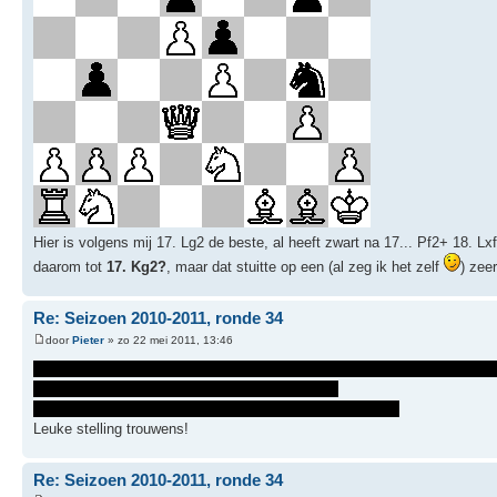
Hier is volgens mij 17. Lg2 de beste, al heeft zwart na 17... Pf2+ 18. 
daarom tot
17. Kg2?
, maar dat stuitte op een (al zeg ik het zelf
) zee
Re: Seizoen 2010-2011, ronde 34
door
Pieter
» zo 22 mei 2011, 13:46
1...Pe3+ 2.Dxe3 Lh3+ 3. Kh1 Dxf1 4. Df2 Dd1 gevolgd door 5... Tf8, 6..
Op 2. Lxe3 speel je 2...Lh3 3. Kh1 Df3 met mat
Op 3. Kxh3 volgt 3...Dxf1+ 4.Kg4 h5+ 5. Kg5 en Df6 mat
Leuke stelling trouwens!
Re: Seizoen 2010-2011, ronde 34