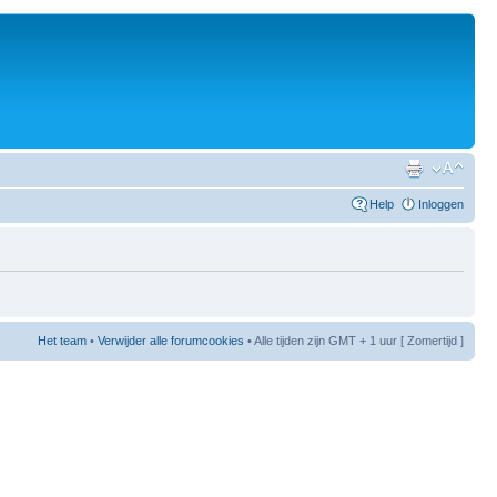
Help
Inloggen
Het team
•
Verwijder alle forumcookies
• Alle tijden zijn GMT + 1 uur [ Zomertijd ]