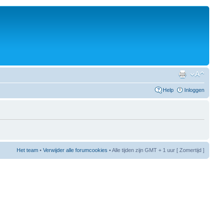
Help
Inloggen
Het team
•
Verwijder alle forumcookies
• Alle tijden zijn GMT + 1 uur [ Zomertijd ]