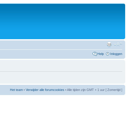
Help
Inloggen
Het team
•
Verwijder alle forumcookies
• Alle tijden zijn GMT + 1 uur [ Zomertijd ]