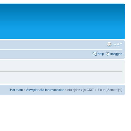
Help
Inloggen
Het team
•
Verwijder alle forumcookies
• Alle tijden zijn GMT + 1 uur [ Zomertijd ]