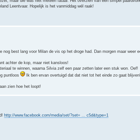
t, maar die was niet meteen fataal. Het overzien van een simpel paardvorkj
land Leentvaar. Hopelijk is het vanmiddag wél raak!
 nog best lang voor Milan de vis op het droge had. Dan morgen maar weer ee
nt achter de kop, maar niet kansloos!
aal te winnen, waarna Silvia zelf een paar zetten later een stuk won. Oef!
nog puntloos
Ik ben ervan overtuigd dat dat niet tot het einde zo gaat blijven
aan zien hoe het loopt!
gd!
http://www.facebook.com/media/set/?set= ... c5d&type=1