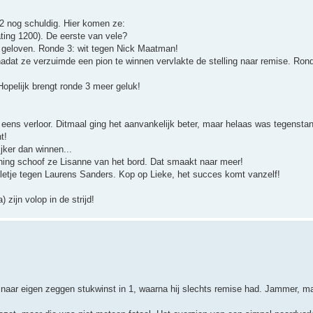
2 nog schuldig. Hier komen ze:
ating 1200). De eerste van vele?
 geloven. Ronde 3: wit tegen Nick Maatman!
at ze verzuimde een pion te winnen vervlakte de stelling naar remise. Rond
Hopelijk brengt ronde 3 meer geluk!
ens verloor. Ditmaal ging het aanvankelijk beter, maar helaas was tegenstan
t!
ijker dan winnen...
ening schoof ze Lisanne van het bord. Dat smaakt naar meer!
lletje tegen Laurens Sanders. Kop op Lieke, het succes komt vanzelf!
 zijn volop in de strijd!
naar eigen zeggen stukwinst in 1, waarna hij slechts remise had. Jammer, m