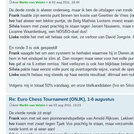
door
Martin van Velzen
» di 02 aug 2011, 18:40
De derde ronde is alweer onderweg, maar ik ben de uitslagen van ronde 
Frank
haalde zijn eerste punt binnen ten koste van Geertien de Vries (r
Ivo
had alweer een lekker puntje; de Belg Mathias Lootens moest eraan
Silvia
kwam met zwart prachtig te staan tegen Jeroen Nouwens, maar nad
Lisanne Waardenburg, een NOSBO-duel dus!
Lieke
redde het met wit helaas ook niet, ze verloor van David Jongste. 
En ronde 3 is ook gespeeld!
Frank
waagde het om een systeem te herhalen waarmee hij in Dieren al e
hem in het eindspel te slim af. Dan morgen maar weer voor het volle pun
Ivo
gaf al na 6 zetten remise. Niet verliezen is ook hier blijkbaar belangr
Silvia
pakte haar eerste volle punt op overtuigende wijze; vanuit de op
Lieke
wacht helaas nog steeds op haar eerste resultaat; ditmaal een nu
Volgens mij in totaal 50% vandaag, en onze titelkandidaten (Ivo en Silvia)
Re: Euro Chess Tournament (ONJK), 1-6 augustus
door
Martin van Velzen
» wo 03 aug 2011, 13:23
De vierde ronde zit erop!
Frank
won met wit een pionneneindspelletje van Arnold Rijksen. Lekker!
Ivo
kwam met zwart tegen Tjark Vos prachtig te staan, maar verzuimde 
ronde komt er al weer aan!