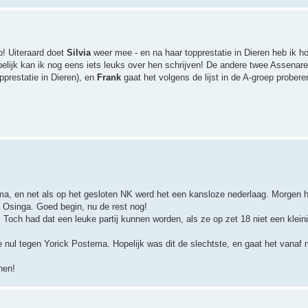
p! Uiteraard doet
Silvia
weer mee - en na haar topprestatie in Dieren heb ik 
pelijk kan ik nog eens iets leuks over hen schrijven! De andere twee Assenar
opprestatie in Dieren), en
Frank
gaat het volgens de lijst in de A-groep prober
, en net als op het gesloten NK werd het een kansloze nederlaag. Morgen ho
 Osinga. Goed begin, nu de rest nog!
 Toch had dat een leuke partij kunnen worden, als ze op zet 18 niet een klein
nul tegen Yorick Postema. Hopelijk was dit de slechtste, en gaat het vanaf 
nen!