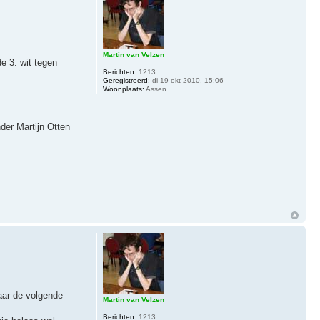
Martin van Velzen
e 3: wit tegen
Berichten:
1213
Geregistreerd:
di 19 okt 2010, 15:06
Woonplaats:
Assen
der Martijn Otten
aar de volgende
Martin van Velzen
Berichten:
1213