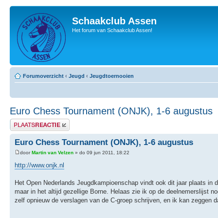
Schaakclub Assen
Het forum van Schaakclub Assen!
Forumoverzicht
‹
Jeugd
‹
Jeugdtoernooien
Euro Chess Tournament (ONJK), 1-6 augustus
Plaats een reactie
Euro Chess Tournament (ONJK), 1-6 augustus
door
Martin van Velzen
» do 09 jun 2011, 18:22
http://www.onjk.nl
Het Open Nederlands Jeugdkampioenschap vindt ook dit jaar plaats in 
maar in het altijd gezellige Borne. Helaas zie ik op de deelnemerslijs
zelf opnieuw de verslagen van de C-groep schrijven, en ik kan zeggen dat 