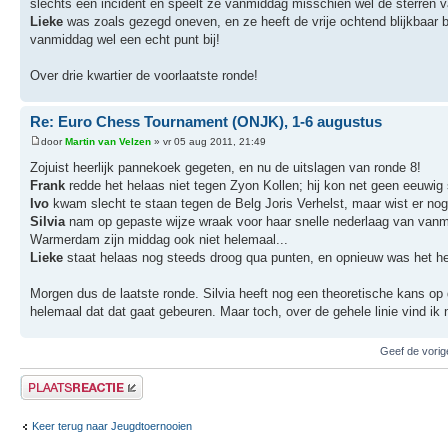
slechts een incident en speelt ze vanmiddag misschien wel de sterren 
Lieke
was zoals gezegd oneven, en ze heeft de vrije ochtend blijkbaar b
vanmiddag wel een echt punt bij!
Over drie kwartier de voorlaatste ronde!
Re: Euro Chess Tournament (ONJK), 1-6 augustus
door
Martin van Velzen
» vr 05 aug 2011, 21:49
Zojuist heerlijk pannekoek gegeten, en nu de uitslagen van ronde 8!
Frank
redde het helaas niet tegen Zyon Kollen; hij kon net geen eeuwig 
Ivo
kwam slecht te staan tegen de Belg Joris Verhelst, maar wist er nog 
Silvia
nam op gepaste wijze wraak voor haar snelle nederlaag van vanmo
Warmerdam zijn middag ook niet helemaal...
Lieke
staat helaas nog steeds droog qua punten, en opnieuw was het h
Morgen dus de laatste ronde. Silvia heeft nog een theoretische kans op 
helemaal dat dat gaat gebeuren. Maar toch, over de gehele linie vind ik n
Geef de vorig
Plaats een reactie
Keer terug naar Jeugdtoernooien