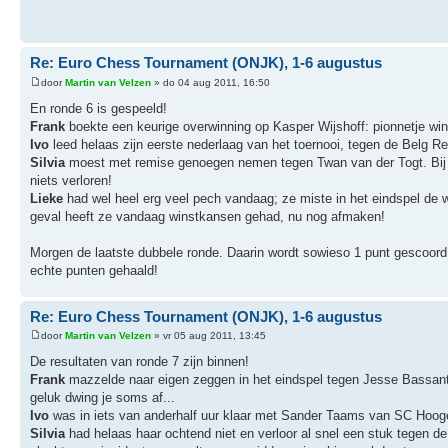
Re: Euro Chess Tournament (ONJK), 1-6 augustus
door
Martin van Velzen
» do 04 aug 2011, 16:50
En ronde 6 is gespeeld!
Frank
boekte een keurige overwinning op Kasper Wijshoff: pionnetje winn
Ivo
leed helaas zijn eerste nederlaag van het toernooi, tegen de Belg Rei
Silvia
moest met remise genoegen nemen tegen Twan van der Togt. Bij 
niets verloren!
Lieke
had wel heel erg veel pech vandaag; ze miste in het eindspel de wi
geval heeft ze vandaag winstkansen gehad, nu nog afmaken!
Morgen de laatste dubbele ronde. Daarin wordt sowieso 1 punt gescoord
echte punten gehaald!
Re: Euro Chess Tournament (ONJK), 1-6 augustus
door
Martin van Velzen
» vr 05 aug 2011, 13:45
De resultaten van ronde 7 zijn binnen!
Frank
mazzelde naar eigen zeggen in het eindspel tegen Jesse Bassant;
geluk dwing je soms af...
Ivo
was in iets van anderhalf uur klaar met Sander Taams van SC Hoogev
Silvia
had helaas haar ochtend niet en verloor al snel een stuk tegen de