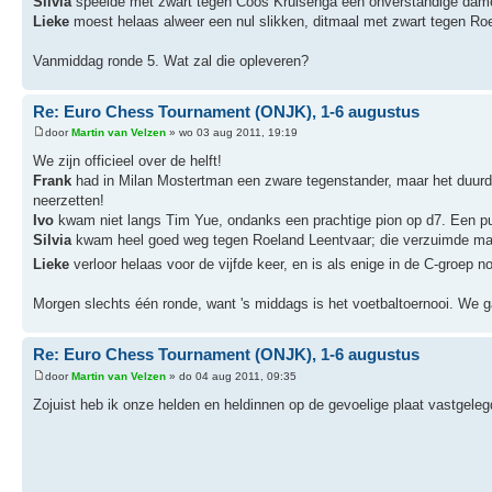
Silvia
speelde met zwart tegen Coos Kruisenga een onverstandige dameze
Lieke
moest helaas alweer een nul slikken, ditmaal met zwart tegen Roe
Vanmiddag ronde 5. Wat zal die opleveren?
Re: Euro Chess Tournament (ONJK), 1-6 augustus
door
Martin van Velzen
» wo 03 aug 2011, 19:19
We zijn officieel over de helft!
Frank
had in Milan Mostertman een zware tegenstander, maar het duurde
neerzetten!
Ivo
kwam niet langs Tim Yue, ondanks een prachtige pion op d7. Een pu
Silvia
kwam heel goed weg tegen Roeland Leentvaar; die verzuimde materi
Lieke
verloor helaas voor de vijfde keer, en is als enige in de C-groep 
Morgen slechts één ronde, want 's middags is het voetbaltoernooi. We g
Re: Euro Chess Tournament (ONJK), 1-6 augustus
door
Martin van Velzen
» do 04 aug 2011, 09:35
Zojuist heb ik onze helden en heldinnen op de gevoelige plaat vastgele