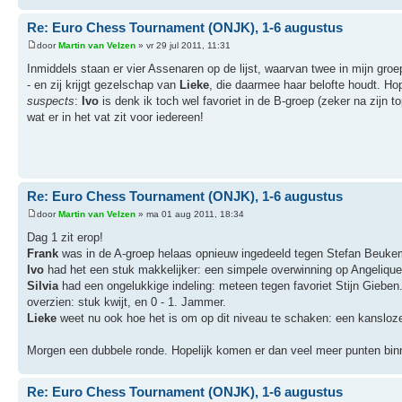
Re: Euro Chess Tournament (ONJK), 1-6 augustus
door
Martin van Velzen
» vr 29 jul 2011, 11:31
Inmiddels staan er vier Assenaren op de lijst, waarvan twee in mijn groe
- en zij krijgt gezelschap van
Lieke
, die daarmee haar belofte houdt. Ho
suspects
:
Ivo
is denk ik toch wel favoriet in de B-groep (zeker na zijn t
wat er in het vat zit voor iedereen!
Re: Euro Chess Tournament (ONJK), 1-6 augustus
door
Martin van Velzen
» ma 01 aug 2011, 18:34
Dag 1 zit erop!
Frank
was in de A-groep helaas opnieuw ingedeeld tegen Stefan Beukema
Ivo
had het een stuk makkelijker: een simpele overwinning op Angelique
Silvia
had een ongelukkige indeling: meteen tegen favoriet Stijn Gieben.
overzien: stuk kwijt, en 0 - 1. Jammer.
Lieke
weet nu ook hoe het is om op dit niveau te schaken: een kansloze 
Morgen een dubbele ronde. Hopelijk komen er dan veel meer punten bin
Re: Euro Chess Tournament (ONJK), 1-6 augustus