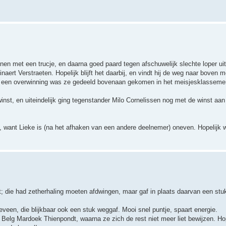
en met een trucje, en daarna goed paard tegen afschuwelijk slechte loper uit
naert Verstraeten. Hopelijk blijft het daarbij, en vindt hij de weg naar boven 
een overwinning was ze gedeeld bovenaan gekomen in het meisjesklassement
nst, en uiteindelijk ging tegenstander Milo Cornelissen nog met de winst aan 
, want Lieke is (na het afhaken van een andere deelnemer) oneven. Hopelijk 
 die had zetherhaling moeten afdwingen, maar gaf in plaats daarvan een stuk
een, die blijkbaar ook een stuk weggaf. Mooi snel puntje, spaart energie.
 Belg Mardoek Thienpondt, waarna ze zich de rest niet meer liet bewijzen. Hop