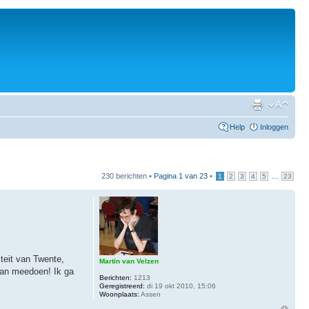
Help
Inloggen
230 berichten •
Pagina
1
van
23
•
...
1
2
3
4
5
23
teit van Twente,
Martin van Velzen
gaan meedoen! Ik ga
Berichten:
1213
Geregistreerd:
di 19 okt 2010, 15:06
Woonplaats:
Assen