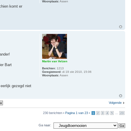
Woonplaats:
Assen
chien komt er
ander!
Martin van Velzen
er Bart
Berichten:
1213
Geregistreerd:
di 19 okt 2010, 15:06
Woonplaats:
Assen
eerlijk gezegd niet
Volgende
230 berichten •
Pagina
1
van
23
•
...
1
2
3
4
5
23
Ga naar: