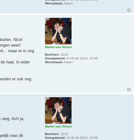
Woonplaats:
Assen
buiten. Nice!
morgen weer!
Martin van Velzen
... maar er is nog
Berichten:
1213
Geregistreerd:
di 19 okt 2010, 15:06
de haal. In ieder
Woonplaats:
Assen
worden er ook nog
 weg. Ach ja,
Martin van Velzen
Berichten:
1213
elijk was dit
Geregistreerd:
di 19 okt 2010, 15:06