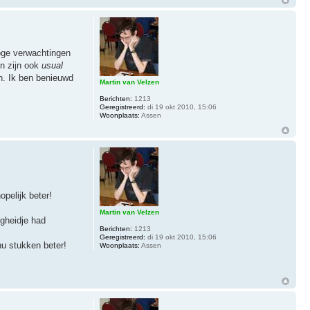
hoge verwachtingen
en zijn ook
usual
en. Ik ben benieuwd
Martin van Velzen
Berichten:
1213
Geregistreerd:
di 19 okt 2010, 15:06
Woonplaats:
Assen
pelijk beter!
Martin van Velzen
igheidje had
Berichten:
1213
Geregistreerd:
di 19 okt 2010, 15:06
nu stukken beter!
Woonplaats:
Assen